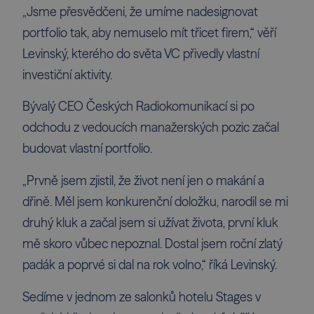
„Jsme přesvědčeni, že umíme nadesignovat
portfolio tak, aby nemuselo mít třicet firem,“ věří
Levinský, kterého do světa VC přivedly vlastní
investiční aktivity.
Bývalý CEO Českých Radiokomunikací si po
odchodu z vedoucích manažerských pozic začal
budovat vlastní portfolio.
„Prvně jsem zjistil, že život není jen o makání a
dřině. Měl jsem konkurenční doložku, narodil se mi
druhý kluk a začal jsem si užívat života, první kluk
mě skoro vůbec nepoznal. Dostal jsem roční zlatý
padák a poprvé si dal na rok volno,“ říká Levinský.
Sedíme v jednom ze salonků hotelu Stages v