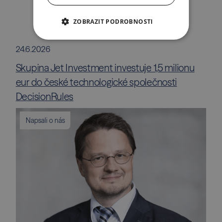
ZOBRAZIT PODROBNOSTI
24.6.2026
Skupina Jet Investment investuje 1,5 milionu
eur do české technologické společnosti
DecisionRules
Napsali o nás