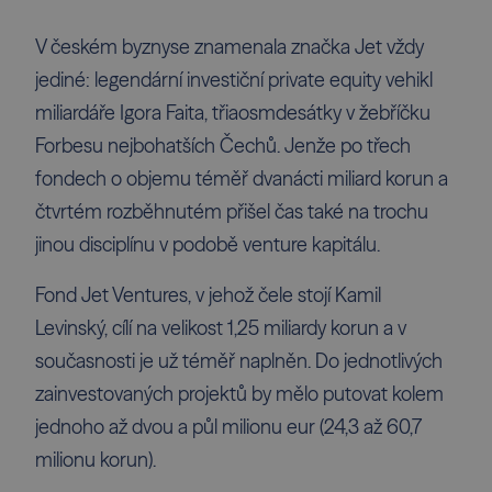
V českém byznyse znamenala značka Jet vždy
jediné: legendární investiční private equity vehikl
miliardáře Igora Faita, třiaosmdesátky v žebříčku
Forbesu nejbohatších Čechů. Jenže po třech
fondech o objemu téměř dvanácti miliard korun a
čtvrtém rozběhnutém přišel čas také na trochu
jinou disciplínu v podobě venture kapitálu.
Fond Jet Ventures, v jehož čele stojí Kamil
Levinský, cílí na velikost 1,25 miliardy korun a v
současnosti je už téměř naplněn. Do jednotlivých
zainvestovaných projektů by mělo putovat kolem
jednoho až dvou a půl milionu eur (24,3 až 60,7
milionu korun).