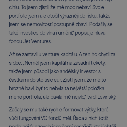
cihlu. To jsem zjistil, že mě moc nebaví. Svoje
portfolio jsem ale otočil výrazněji do risku, takže
jsem se nemovitostí postupně zbavil. Podařily se
také investice do vína i umění,“ popisuje hlava
fondu Jet Ventures.
Až se zastavil u venture kapitálu. A ten ho chytil za
srdce. „Neměl jsem kapitál na zásadní tickety,
takže jsem působil jako andělský investor s
částkami do sto tisíc eur. Zjistil jsem, že mě to
hrozně baví, byť to nebyla ta největší položka
mého portfolia, ale bavila mě nejvíc,“ tvrdí Levinský.
Začaly se mu také rychle formovat výtky, které
vůči fungování VC fondů měl. Řada z nich totiž
podle něj fungovala jako černí pasažéři, kteří chtěli