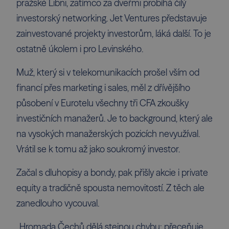
pražské Libni, zatímco za dveřmi probíhá čilý
investorský networking. Jet Ventures představuje
zainvestované projekty investorům, láká další. To je
ostatně úkolem i pro Levinského.
Muž, který si v telekomunikacích prošel vším od
financí přes marketing i sales, měl z dřívějšího
působení v Eurotelu všechny tři CFA zkoušky
investičních manažerů. Je to background, který ale
na vysokých manažerských pozicích nevyužíval.
Vrátil se k tomu až jako soukromý investor.
Začal s dluhopisy a bondy, pak přišly akcie i private
equity a tradičně spousta nemovitostí. Z těch ale
zanedlouho vycouval.
„Hromada Čechů dělá stejnou chybu: přeceňuje