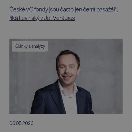
České VC fondy jsou často jen černí pasažéři,
říká Levinský z Jet Ventures
Články a analýzy
06.05.2026