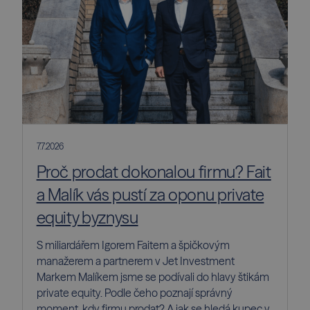
7.7.2026
Proč prodat dokonalou firmu? Fait
a Malík vás pustí za oponu private
equity byznysu
S miliardářem Igorem Faitem a špičkovým
manažerem a partnerem v Jet Investment
Markem Malíkem jsme se podívali do hlavy štikám
private equity. Podle čeho poznají správný
moment, kdy firmu prodat? A jak se hledá kupec v