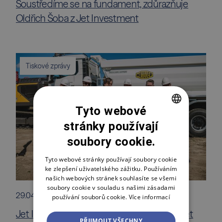
Soustředíme se na fundament, zdůrazňuje
Oldřich Šoba z Jet Investment
Tiskové zprávy
Tyto webové
stránky používají
CZECH
soubory cookie.
ENGLISH
POLSKI
Tyto webové stránky používají soubory cookie
ke zlepšení uživatelského zážitku. Používáním
našich webových stránek souhlasíte se všemi
soubory cookie v souladu s našimi zásadami
29.04.2026
používání souborů cookie.
Více informací
Jet Investment zahajuje výstavbu areálu Jet
PŘIJMOUT VŠECHNY