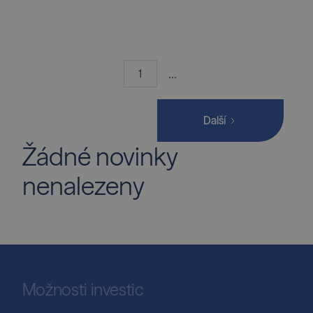
...
1
Další
Žádné novinky
nenalezeny
Možnosti investic