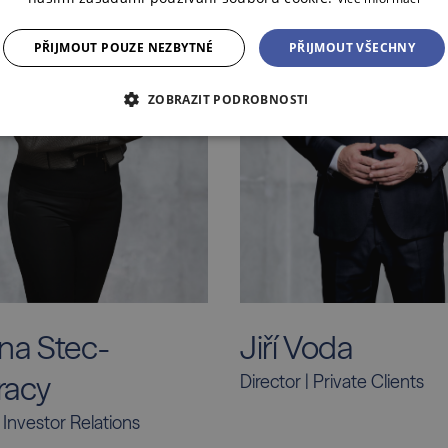
PŘIJMOUT POUZE NEZBYTNÉ
PŘIJMOUT VŠECHNY
ZOBRAZIT PODROBNOSTI
Jiří Voda
na Stec-
acy
Director | Private Clients
| Investor Relations