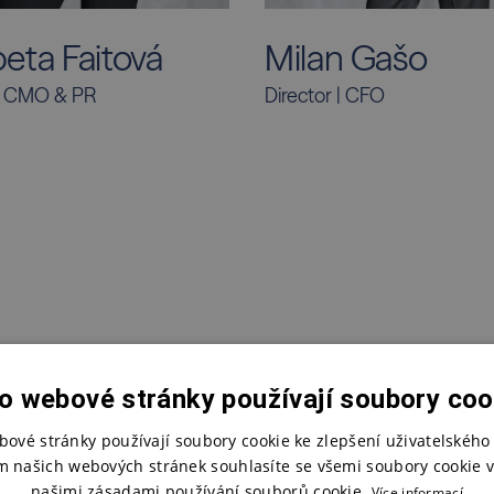
beta Faitová
Milan Gašo
 | CMO & PR
Director | CFO
o webové stránky používají soubory coo
bové stránky používají soubory cookie ke zlepšení uživatelského 
m našich webových stránek souhlasíte se všemi soubory cookie v
našimi zásadami používání souborů cookie.
Více informací