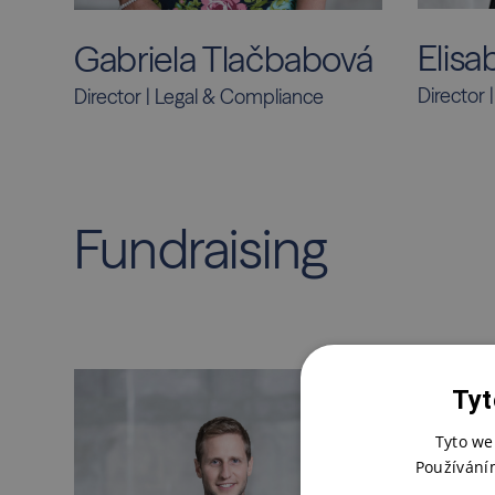
Elisa
Gabriela Tlačbabová
Director
Director | Legal & Compliance
Fundraising
Tyt
Tyto we
Používání