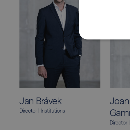
Jan Brávek
Joan
Gamr
Director | Institutions
Director 