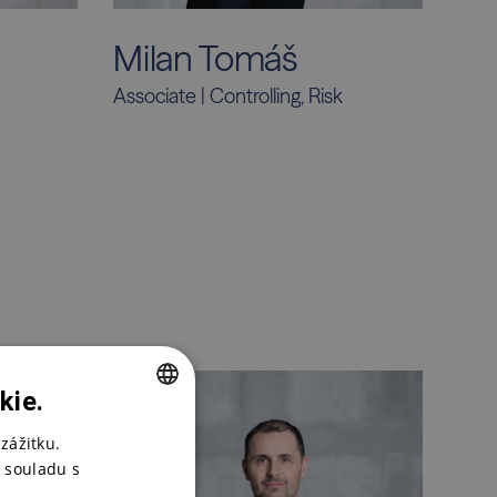
Milan Tomáš
Associate | Controlling, Risk
kie.
CZECH
zážitku.
 souladu s
ENGLISH