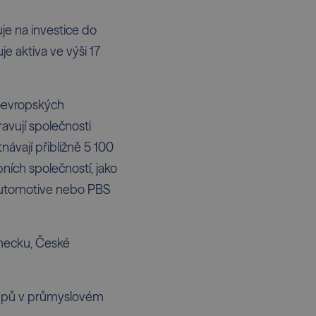
uje na investice do
e aktiva ve výši 17
doevropských
avují společnosti
návají přibližně 5 100
bních společností, jako
Automotive nebo PBS
mecku, České
t-upů v průmyslovém