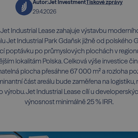
Autor:
Jet Investment
Tiskové zprávy
29.4.2026
d Jet Industrial Lease zahajuje výstavbu moderníh
álu Jet Industrial Park Gdaňsk jižně od polského
cí poptávku po průmyslových plochách v regionu,
jším lokalitám Polska. Celková výše investice činí
matelná plocha přesáhne 67 000 m² a rozloha poz
inantní část areálu bude zaměřena na logistiku, 
 výrobu. Jet Industrial Lease cílí u developerský
výnosnost minimálně 25 % IRR.