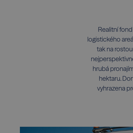
Realitní fon
logistického are
tak na rostou
nejperspektivně
hrubá pronají
hektaru. Dom
vyhrazena pro