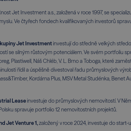
nost Jet Investment a.s., založená v roce 1997, se specializ
slu. Ve čtyřech fondech kvalifikovaných investorů spravuj
skupiny Jet Investment
investují do středně velkých stře
tí se silným růstovým potenciálem. Ve svém portfoliu spr
preg, Plastiwell, Náš Chléb, V. L. Brno a Toboga, které zaměst
minulosti řídil a úspěšně divestoval řadu průmyslových výro
 Less&Timber, Kordárna Plus, MSV Metal Studénka, Benet 
strial Lease
investuje do průmyslových nemovitostí. V Ně
Polsku spravuje portfolio 12 nemovitostních projektů.
nd Jet Venture 1,
založený v roce 2024, investuje do star