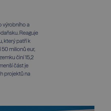
o výrobního a
 Gdaňsku. Reaguje
 který patří k
 50 milionů eur,
emku činí 15,2
menší část je
ch projektů na