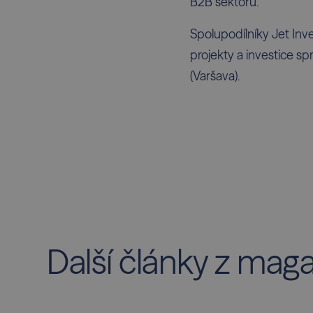
B2B sektoru.
Spolupodílníky Jet Inve
projekty a investice s
(Varšava).
Další články z mag