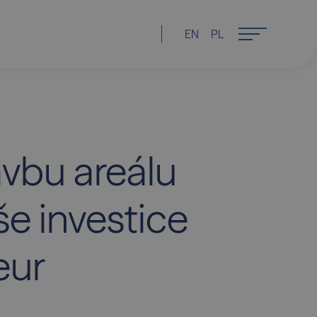
EN
PL
avbu areálu
še investice
eur