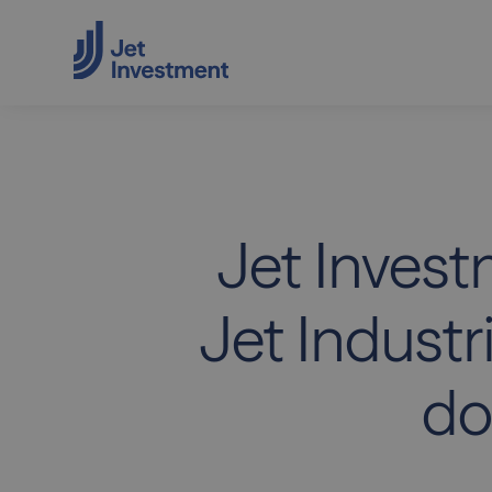
Jet Invest
Jet Industr
do