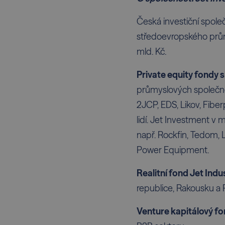
Česká investiční společ
středoevropského průmy
mld. Kč.
Private equity fondy 
průmyslových společnos
2JCP, EDS, Likov, Fiber
lidí. Jet Investment v 
např. Rockfin, Tedom,
Power Equipment.
Realitní fond Jet Indu
republice, Rakousku a 
Venture kapitálový fo