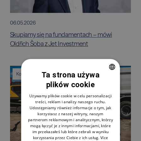
06.05.2026
Skupiamy się na fundamentach – mówi
Oldřich Šoba z Jet Investment
Ta strona używa
Komunikaty prasowe
plików cookie
CZECH
ENGLISH
Używamy plików cookie w celu personalizacji
treści, reklam i analizy naszego ruchu.
POLSKI
Udostępniamy również informacje o tym, jak
korzystasz z naszej witryny, naszym
partnerom reklamowym i analitycznym, którzy
mogą łączyć je z innymi informacjami, które
im przekazałeś lub które zebrali w wyniku
korzystania przez Ciebie z ich usług.
Více