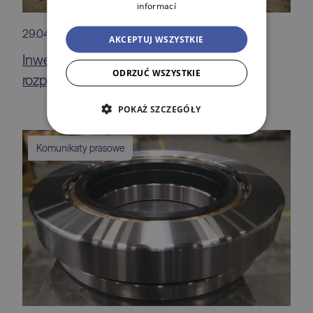
informací
29.04.2026
AKCEPTUJ WSZYSTKIE
Inwestor Jet Industrial Park Gdańsk
ODRZUĆ WSZYSTKIE
rozpoczyna budowę .
POKAŻ SZCZEGÓŁY
Komunikaty prasowe