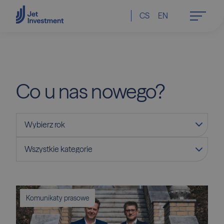
CS
EN
Co
u
nas
nowego?
Komunikaty prasowe