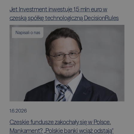
Jet Investment inwestuje 1,5 mln euro w
czeską spółkę technologiczną DecisionRules
Napisali o nas
1.6.2026
Czeskie fundusze zakochały się w Polsce.
Mankament? „Polskie banki wciąż odstają"