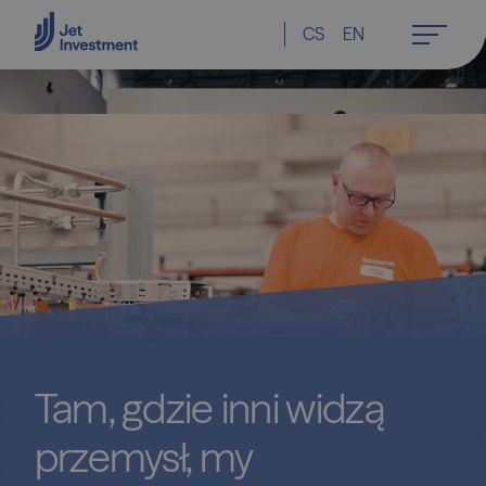
CS
EN
Tam,
gdzie
inni
widzą
przemysł,
my