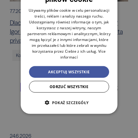
ENGLISH
Używamy plików cookie w celu personalizacji
7.7.2026
treści, reklam i analizy naszego ruchu.
POLSKI
Dlaczego mam sprzedawać świetną firmę?
Udostępniamy również informacje o tym, jak
korzystasz z naszej witryny, naszym
Igor Fait i Marek Malík odsłaniają kulisy świata
partnerom reklamowym i analitycznym, którzy
mogą łączyć je z innymi informacjami, które
private equity
im przekazałeś lub które zebrali w wyniku
korzystania przez Ciebie z ich usług.
Více
Komunikaty prasowe
informací
AKCEPTUJ WSZYSTKIE
ODRZUĆ WSZYSTKIE
POKAŻ SZCZEGÓŁY
24.6.2026