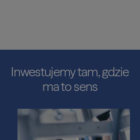
Inwestujemy
tam,
gdzie
ma
to
sens