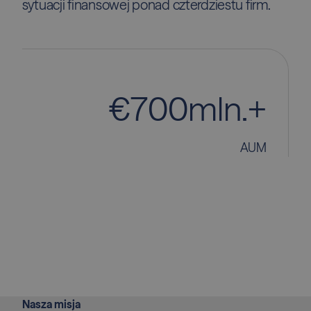
sytuacji finansowej ponad czterdziestu firm.
€
7
0
0
m
l
n
.
+
AUM
Nasza misja