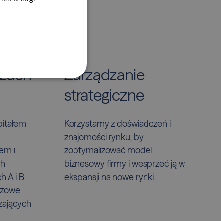
azach
Zarządzanie
strategiczne
pitałem
Korzystamy z doświadczeń i
znajomości rynku, by
em i
zoptymalizować model
ch
biznesowy firmy i wesprzeć ją w
h A i B
ekspansji na nowe rynki.
uczowe
zających