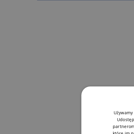
Używamy p
Udostęp
partnerom
które im p