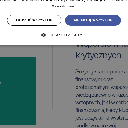
Více informací
ODRZUĆ WSZYSTKIE
AKCEPTUJ WSZYSTKIE
POKAŻ SZCZEGÓŁY
Wsparcie w f
krytycznych
Służymy start-upom ka
,
finansowym oraz
profesjonalnym wsparci
wiedzą zarówno w faza
wstępnych, jak i w seriac
finansowania, kiedy kl
jest pozyskanie wystarc
środków na rozwój.