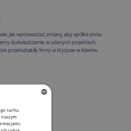
a
wie, jak wprowadzać zmiany, aby spółka znów
Mamy doświadczenie w udanych projektach
óre przekształciły firmy w kryzysie w liderów
CZECH
ego ruchu.
, naszym
ENGLISH
ormacjami,
POLSKI
 ich usług.