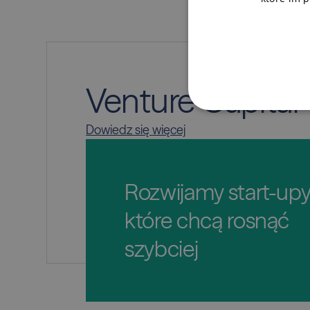
Venture Capital
Dowiedz się więcej
Rozwijamy start-upy
które chcą rosnąć
szybciej