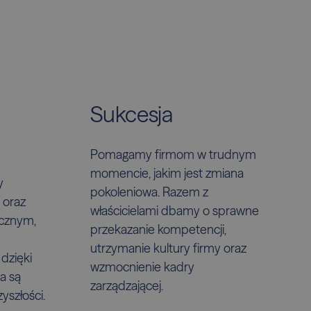
Sukcesja
Pomagamy firmom w trudnym
momencie, jakim jest zmiana
y
pokoleniowa. Razem z
 oraz
właścicielami dbamy o sprawne
icznym,
przekazanie kompetencji,
utrzymanie kultury firmy oraz
dzięki
wzmocnienie kadry
a są
zarządzającej.
yszłości.