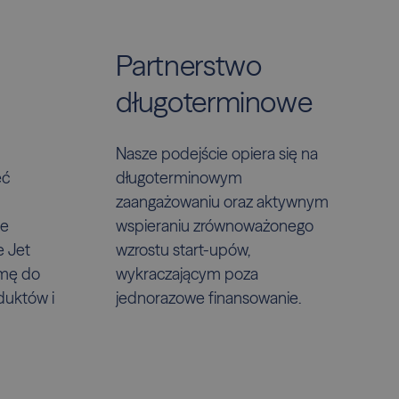
Partnerstwo
długoterminowe
m
Nasze podejście opiera się na
eć
długoterminowym
zaangażowaniu oraz aktywnym
ne
wspieraniu zrównoważonego
e Jet
wzrostu start-upów,
rmę do
wykraczającym poza
duktów i
jednorazowe finansowanie.