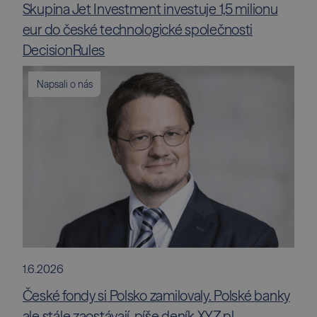
Skupina Jet Investment investuje 1,5 milionu
eur do české technologické společnosti
DecisionRules
Napsali o nás
1.6.2026
České fondy si Polsko zamilovaly. Polské banky
ale stále zaostávají, píše deník XYZ.pl