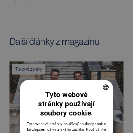
Další články z magazínu
Tiskové zprávy
Tyto webové
stránky používají
CZECH
soubory cookie.
ENGLISH
POLSKI
Tyto webové stránky používají soubory cookie
ke zlepšení uživatelského zážitku. Používáním