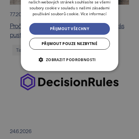
našich webových stránek souhlasíte se všemi
soubory cookie v souladu s našimi zásadami
používání souborů cookie.
Více informací
7.7.2026
Proč prodat dokonalou firmu? Fait a Malík vás
PŘIJMOUT VŠECHNY
pustí za oponu private equity byznysu
PŘIJMOUT POUZE NEZBYTNÉ
Tiskové zprávy
ZOBRAZIT PODROBNOSTI
24.6.2026