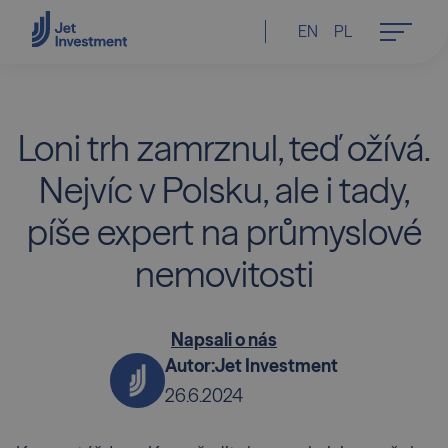
EN
PL
Loni trh zamrznul, teď ožívá.
Nejvíc v Polsku, ale i tady,
píše expert na průmyslové
nemovitosti
Napsali o nás
Autor:
Jet Investment
26.6.2024