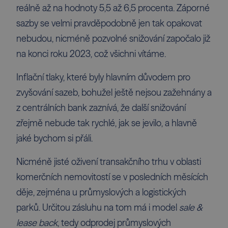
reálně až na hodnoty 5,5 až 6,5 procenta. Záporné
sazby se velmi pravděpodobně jen tak opakovat
nebudou, nicméně pozvolné snižování započalo již
na konci roku 2023, což všichni vítáme.
Inflační tlaky, které byly hlavním důvodem pro
zvyšování sazeb, bohužel ještě nejsou zažehnány a
z centrálních bank zaznívá, že další snižování
zřejmě nebude tak rychlé, jak se jevilo, a hlavně
jaké bychom si přáli.
Nicméně jisté oživení transakčního trhu v oblasti
komerčních nemovitostí se v posledních měsících
děje, zejména u průmyslových a logistických
parků. Určitou zásluhu na tom má i model
sale &
lease back
, tedy
odprodej průmyslových