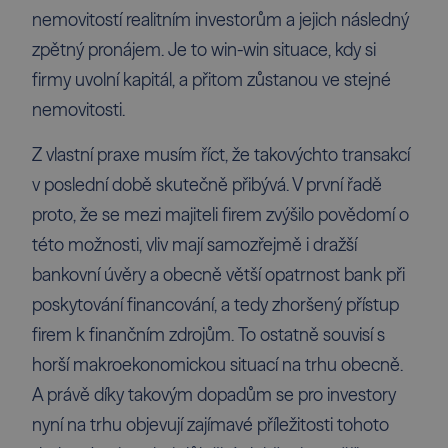
nemovitostí realitním investorům a jejich následný
zpětný pronájem
. Je to win-win situace, kdy si
firmy uvolní kapitál, a přitom zůstanou ve stejné
nemovitosti.
Z vlastní praxe musím říct
, že takovýchto transakcí
v poslední době skutečně přibývá. V první řadě
proto, že se mezi majiteli firem zvýšilo povědomí o
této možnosti, vliv mají samozřejmě i dražší
bankovní úvěry a obecně větší opatrnost bank při
poskytování financování, a tedy zhoršený přístup
firem k finančním zdrojům. To ostatně souvisí s
horší makroekonomickou situací na trhu obecně.
A právě díky takovým dopadům se pro investory
nyní na trhu objevují zajímavé příležitosti tohoto