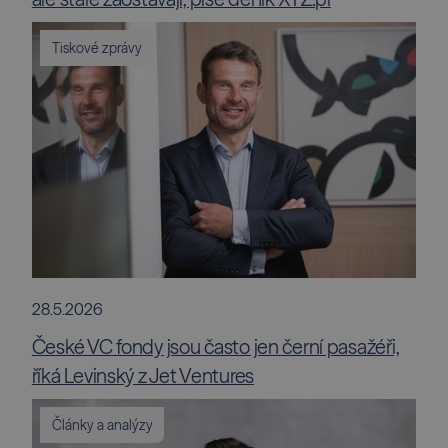
Tiskové zprávy
28.5.2026
České VC fondy jsou často jen černí pasažéři,
říká Levinský z Jet Ventures
Články a analýzy