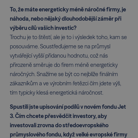
To, že máte energeticky méně náročné firmy, je
náhoda, nebo nějaký dlouhodobější záměr při
výběru cílů vašich investic?
Trochu je to štěstí, ale je to i výsledek toho, kam se
posouváme. Soustřeďujeme se na průmysl
vytvářející vyšší přidanou hodnotu, což nás
přirozeně směruje do firem méně energeticky
náročných. Snažíme se být co nejblíže finálním
zákazníkům a ve výrobním řetězci čím jdete výš,
tím typicky klesá energetická náročnost.
Spustili jste upisování podílů v novém fondu Jet
3. Čím chcete přesvědčit investory, aby
investovali zrovna do středoevropského
průmyslového fondu, když velké evropské firmy