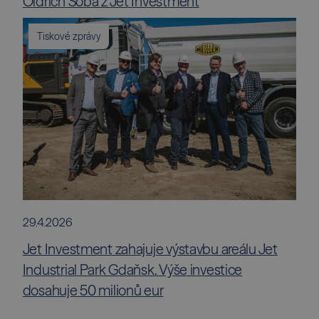
Oldřich Šoba z Jet Investment
Tiskové zprávy
29.4.2026
Jet Investment zahajuje výstavbu areálu Jet
Industrial Park Gdaňsk. Výše investice
dosahuje 50 milionů eur