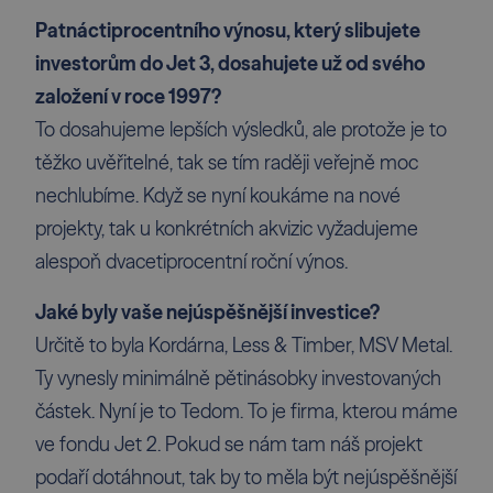
Patnáctiprocentního výnosu, který slibujete
investorům do Jet 3, dosahujete už od svého
založení v roce 1997?
To dosahujeme lepších výsledků, ale protože je to
těžko uvěřitelné, tak se tím raději veřejně moc
nechlubíme. Když se nyní koukáme na nové
projekty, tak u konkrétních akvizic vyžadujeme
alespoň dvacetiprocentní roční výnos.
Jaké byly vaše nejúspěšnější ­investice?
Určitě to byla Kordárna, Less & Timber, MSV Metal.
Ty vynesly minimálně pětinásobky investovaných
částek. Nyní je to Tedom. To je firma, kterou máme
ve fondu Jet 2. Pokud se nám tam náš projekt
podaří dotáhnout, tak by to měla být nejúspěšnější