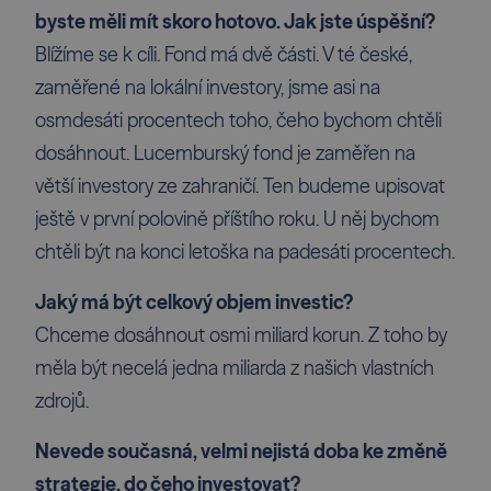
byste měli mít skoro hotovo. Jak jste úspěšní?
Blížíme se k cíli. Fond má dvě části. V té české,
zaměřené na lokální investory, jsme asi na
osmdesáti procentech toho, čeho bychom chtěli
dosáhnout. Lucemburský fond je zaměřen na
větší investory ze zahraničí. Ten budeme upisovat
ještě v první polovině příštího roku. U něj bychom
chtěli být na konci letoška na padesáti procentech.
Jaký má být celkový objem ­investic?
Chceme dosáhnout osmi miliard korun. Z toho by
měla být necelá jedna miliarda z našich vlastních
zdrojů.
Nevede současná, velmi nejistá doba ke změně
strategie, do čeho investovat?