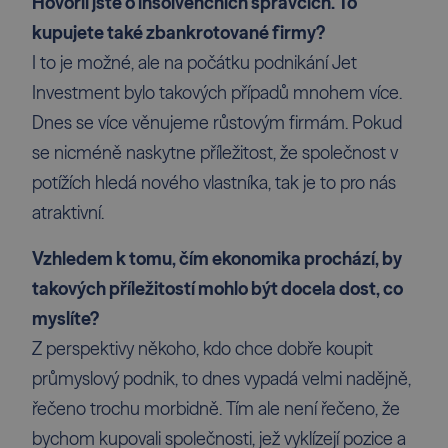
Hovořil jste o insolvenčních správcích. To
kupujete také zbankrotované firmy?
I to je možné, ale na počátku podnikání Jet
Investment bylo takových případů mnohem více.
Dnes se více věnujeme růstovým firmám. Pokud
se nicméně naskytne příležitost, že společnost v
potížích hledá nového vlastníka, tak je to pro nás
atraktivní.
Vzhledem k tomu, čím ekono­mika prochází, by
takových příležitostí mohlo být docela dost, co
myslíte?
Z perspektivy někoho, kdo chce dobře koupit
průmyslový podnik, to dnes vypadá velmi nadějně,
řečeno trochu morbidně. Tím ale není řečeno, že
bychom kupovali společnosti, jež vyklízejí pozice a