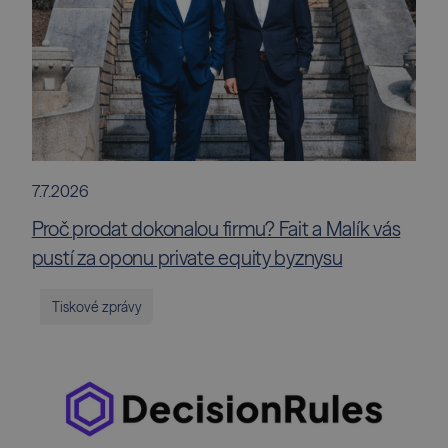
7.7.2026
Proč prodat dokonalou firmu? Fait a Malík vás
pustí za oponu private equity byznysu
Tiskové zprávy