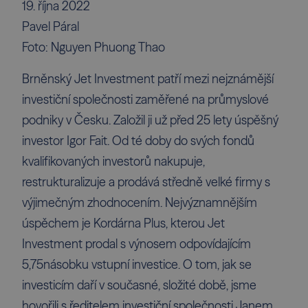
19. října 2022
Pavel Páral
Foto: Nguyen Phuong Thao
Brněnský Jet Investment patří mezi nejznámější
investiční společnosti zaměřené na průmyslové
podniky v Česku. Založil ji už před 25 lety úspěšný
investor Igor Fait. Od té doby do svých
fondů
kvalifikovaných investorů
nakupuje,
restrukturalizuje a prodává středně velké firmy s
výjimečným zhodnocením. Nejvýznamnějším
úspěchem je Kordárna Plus, kterou Jet
Investment prodal s výnosem odpovídajícím
5,75násobku vstupní investice. O tom, jak se
investicím daří v současné, složité době, jsme
hovořili s ředitelem investiční společnosti Janem