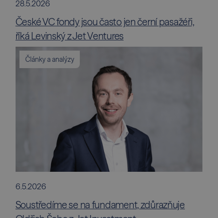
28.5.2026
České VC fondy jsou často jen černí pasažéři,
říká Levinský z Jet Ventures
Články a analýzy
6.5.2026
Soustředíme se na fundament, zdůrazňuje