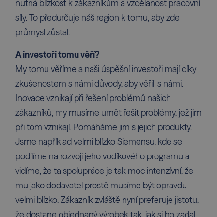
nutná blízkost k zákazníkům a vzdělanost pracovní
síly. To předurčuje náš region k tomu, aby zde
průmysl zůstal.
A investoři tomu věří?
My tomu věříme a naši úspěšní investoři mají díky
zkušenostem s námi důvody, aby věřili s námi.
Inovace vznikají při řešení problémů našich
zákazníků, my musíme umět řešit problémy, jež jim
při tom vznikají. Pomáháme jim s jejich produkty.
Jsme například velmi blízko Siemensu, kde se
podílíme na rozvoji jeho vodíkového programu a
vidíme, že ta spolupráce je tak moc intenzívní, že
mu jako dodavatel prostě musíme být opravdu
velmi blízko. Zákazník zvláště nyní preferuje jistotu,
že dostane objednaný výrobek tak, jak si ho zadal,