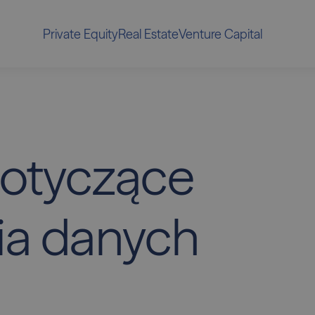
Private Equity
Real Estate
Venture Capital
otyczące
ia
danych