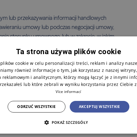
wym lub przekazywania informacji handlowych
 zawieraniu umowy lub podczas negocjacji umowy,
rwania stosunku umownego, lub w zakresie, w jakim
 osobowych, a także w zakresie, w jakim są one
Ta strona używa plików cookie
z spółkę dla klienta na podstawie umowy.
lików cookie w celu personalizacji treści, reklam i analizy nasz
 wyłącznie w przypadkach, gdy nakazują to
niamy również informacje o tym, jak korzystasz z naszej witryny
2008 Sb. o niektórych środkach przeciwko
 reklamowym i analitycznym, którzy mogą łączyć je z innymi inf
rzekazałeś lub które zebrali w wyniku korzystania przez Ciebie z
 przestępczej i finansowaniu terroryzmu) lub w
Více informací
ci wyrazi zgodę na wykonanie i przetwarzanie
ODRZUĆ WSZYSTKIE
AKCEPTUJ WSZYSTKIE
ycznie przy użyciu środków techniki
POKAŻ SZCZEGÓŁY