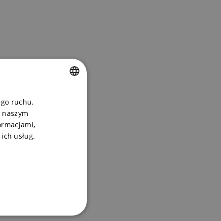
CZECH
ego ruchu.
, naszym
ENGLISH
ormacjami,
POLSKI
 ich usług.