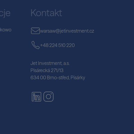
cje
Kontakt
zkowo
warsaw@jetinvestment.cz
+48 224 510 220
Jet Investment, a.s.
Pisárecká 271/13
634 00 Brno-střed, Pisárky