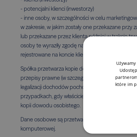
- potencjalni klienci (inwestorzy)
- inne osoby, w szczególności w celu marketingo
w zakresie, w jakim zostały one przekazane przy
lub przekazane przez klienta później w trakcie t
osoby te wyraziły zgodę na przetwarzanie danych
rejestrowane na koncie klienta prowadzonym prze
Używamy p
Spółka przetwarza kopie dokumentów tożsamości
Udostęp
przepisy prawne (w szczególności ustawa nr 253/
partnerom
które im p
legalizacji dochodów pochodzących z działalności
przypadkach, gdy właściciel dokumentu tożsamoś
kopii dowodu osobistego.
Dane osobowe są przetwarzane ręcznie i automat
komputerowej.