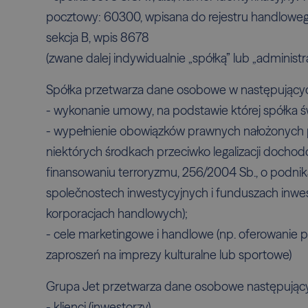
pocztowy: 60300, wpisana do rejestru handlowe
sekcja B, wpis 8678
(zwane dalej indywidualnie „spółką” lub „administr
Spółka przetwarza dane osobowe w następującyc
- wykonanie umowy, na podstawie której spółka świ
- wypełnienie obowiązków prawnych nałożonych p
niektórych środkach przeciwko legalizacji dochod
finansowaniu terroryzmu, 256/2004 Sb., o podniká
společnostech inwestycyjnych i funduszach inwes
korporacjach handlowych);
- cele marketingowe i handlowe (np. oferowanie p
zaproszeń na imprezy kulturalne lub sportowe)
Grupa Jet przetwarza dane osobowe następującyc
- klienci (inwestorzy)