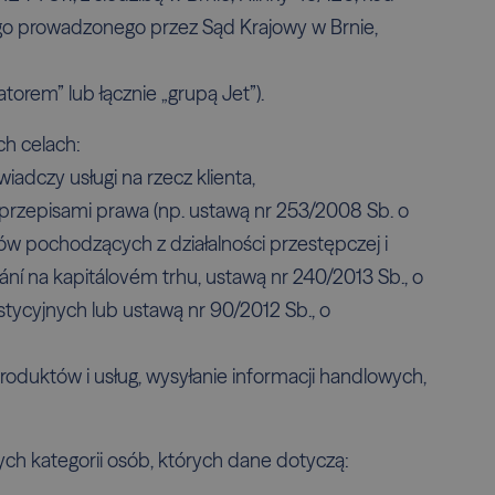
go prowadzonego przez Sąd Krajowy w Brnie,
atorem” lub łącznie „grupą Jet”).
h celach:
adczy usługi na rzecz klienta,
rzepisami prawa (np. ustawą nr 253/2008 Sb. o
ów pochodzących z działalności przestępczej i
ní na kapitálovém trhu, ustawą nr 240/2013 Sb., o
tycyjnych lub ustawą nr 90/2012 Sb., o
roduktów i usług, wysyłanie informacji handlowych,
h kategorii osób, których dane dotyczą: