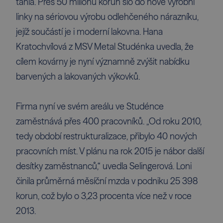
táhla. Přes 50 milionů korun šlo do nové výrobní
linky na sériovou výrobu odlehčeného nárazníku,
jejíž součástí je i moderní lakovna. Hana
Kratochvílová z MSV Metal Studénka uvedla, že
cílem kovárny je nyní významně zvýšit nabídku
barvených a lakovaných výkovků.
Firma nyní ve svém areálu ve Studénce
zaměstnává přes 400 pracovníků. „Od roku 2010,
tedy období restrukturalizace, přibylo 40 nových
pracovních míst. V plánu na rok 2015 je nábor další
desítky zaměstnanců,“ uvedla Selingerová. Loni
činila průměrná měsíční mzda v podniku 25 398
korun, což bylo o 3,23 procenta více než v roce
2013.