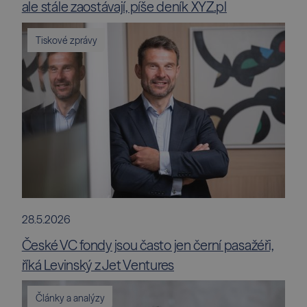
ale stále zaostávají, píše deník XYZ.pl
Tiskové zprávy
28.5.2026
České VC fondy jsou často jen černí pasažéři,
říká Levinský z Jet Ventures
Články a analýzy