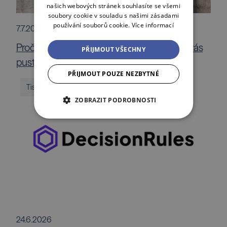
našich webových stránek souhlasíte se všemi
soubory cookie v souladu s našimi zásadami
používání souborů cookie.
Více informací
7.7.2026
Proč prodat dokonalou firmu? Fait a Malík vás
PŘIJMOUT VŠECHNY
pustí za oponu private equity byznysu
PŘIJMOUT POUZE NEZBYTNÉ
Tiskové zprávy
ZOBRAZIT PODROBNOSTI
24.6.2026