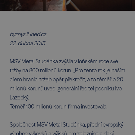
byznys.iHned.cz
22. dubna 2015
MSV Metal Studénka zvýšila v loňském roce své
tržby na 800 milionů korun. „Pro tento rok je naším
cílem hranici tržeb opět překročit, a to téměř o 20
milionů korun,“ uvedl generální ředitel podniku Ivo
Lazecký.
Téměř 100 milionů korun firma investovala.
Společnost MSV Metal Studénka, přední evropský
výrobce výkovků a výlisků pro železnice a další