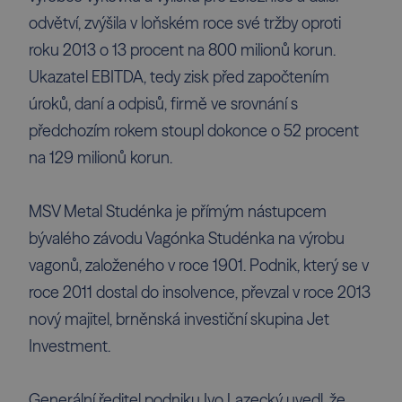
odvětví, zvýšila v loňském roce své tržby oproti
roku 2013 o 13 procent na 800 milionů korun.
Ukazatel EBITDA, tedy zisk před započtením
úroků, daní a odpisů, firmě ve srovnání s
předchozím rokem stoupl dokonce o 52 procent
na 129 milionů korun.
MSV Metal Studénka je přímým nástupcem
bývalého závodu Vagónka Studénka na výrobu
vagonů, založeného v roce 1901. Podnik, který se v
roce 2011 dostal do insolvence, převzal v roce 2013
nový majitel, brněnská investiční skupina Jet
Investment.
Generální ředitel podniku Ivo Lazecký uvedl, že