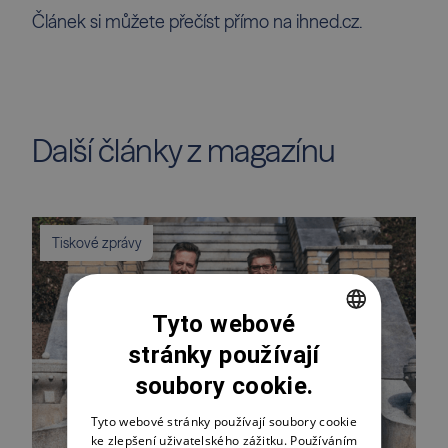
Článek si můžete přečíst přímo na
ihned.cz
.
Další články z magazínu
Tiskové zprávy
Tyto webové
stránky používají
CZECH
soubory cookie.
ENGLISH
POLSKI
Tyto webové stránky používají soubory cookie
ke zlepšení uživatelského zážitku. Používáním