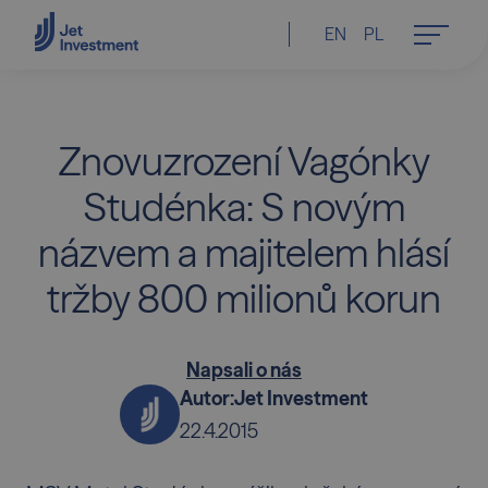
EN
PL
Znovuzrození Vagónky
Studénka: S novým
názvem a majitelem hlásí
tržby 800 milionů korun
Napsali o nás
Autor:
Jet Investment
22.4.2015