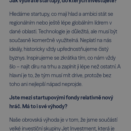
Jak vybíráte startupy, do kterých investujete?
Hledáme startupy, co mají hlad a ambici stát se
regionálním nebo ještě lépe globálním lídrem v
dané oblasti. Technologie je důležitá, ale musí být
současně komerčně využitelná. Neplatí na nás
ideály, historicky vždy upřednostňujeme čistý
byznys. Inspirujeme se zkrátka tím, co nám vždy
šlo – najít díru na trhu a zaplnit ji lépe než ostatní. A
hlavní je to, že tým musí mít drive, protože bez
toho ani nejlepší nápad neprojde.
Jste mezi startupovými fondy relativně nový
hráč. Má to i své výhody?
Naše obrovská výhoda je v tom, že jsme součástí
velké investiční skupiny
Jet Investment
, která je