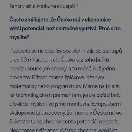
šanci v silné konkurenci uspět?
Často zmiňujete, že Česko má v ekonomice
větší potenciál, než skutečně využívá. Proč si to
myslíte?
Podívejte se na čísla. Evropa vloni nalila do startupů
přes 60 miliard eur, ale Česko si z toho balíku
peněz ukouslo jen drobky, a to méně než jedno
procento. Přitom máme špičkové inženýry,
matematiky nebo programátory. Máme na to stát
se technologickým premiantem, jenže pořád tady
převládá myšlení, že jsme montovna Evropy. Jsem
skálopevně přesvědčený, že máme v Česku na víc.
S Jet Ventures chceme tento potenciál podpořit.
Nechceme skládat součástky, chceme vymýšlet