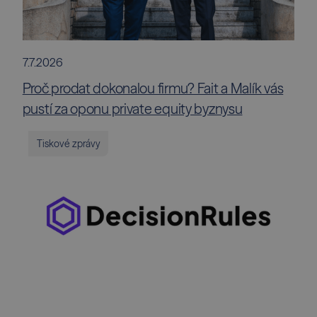
7.7.2026
Proč prodat dokonalou firmu? Fait a Malík vás
pustí za oponu private equity byznysu
Tiskové zprávy