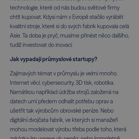
technologie, které od nás budou světové firmy
chtít kupovat. Kdysi nám v Evropě stačilo vyrábět
kvalitní stroje, které si do svých fabrik kupovala celá
Asie. Ta doba je pryč, musíme přinést něco dalšího,
tudíž investovat do inovací.
Jak vypadají průmyslové startupy?
Zajímavých témat v průmyslu je velmi mnoho.
Internet věcí, cybersecurity, 3D tisk, robotika.
Namátkou například údržba strojů založená na
datech umí předem odhalit potřebu oprav a
ušetřit tak výrobcům obrovské peníze. Nebo
digitální dvojčata fabrik, ve kterých si manažeři
mohou modelovat výrobu třeba podle toho, která
zakázka jim vynese víc peněz, nebo kompletně