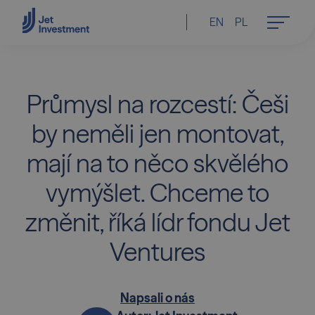
EN
PL
Průmysl na rozcestí: Češi
by neměli jen montovat,
mají na to něco skvělého
vymýšlet. Chceme to
změnit, říká lídr fondu Jet
Ventures
Napsali o nás