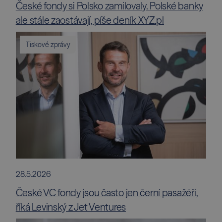
České fondy si Polsko zamilovaly. Polské banky
ale stále zaostávají, píše deník XYZ.pl
Tiskové zprávy
28.5.2026
České VC fondy jsou často jen černí pasažéři,
říká Levinský z Jet Ventures