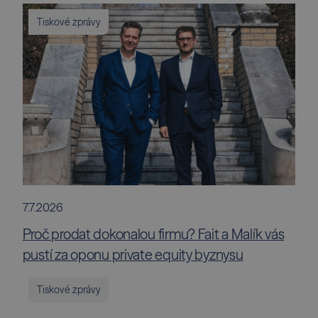
Tiskové zprávy
7.7.2026
Proč prodat dokonalou firmu? Fait a Malík vás
pustí za oponu private equity byznysu
Tiskové zprávy