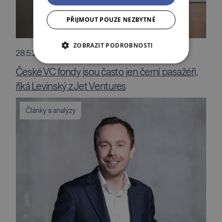
PŘIJMOUT POUZE NEZBYTNÉ
ZOBRAZIT PODROBNOSTI
28.5.2026
České VC fondy jsou často jen černí pasažéři,
říká Levinský z Jet Ventures
Články a analýzy