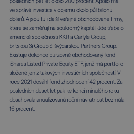
posledních pět let okolo 200 procent. Apollo má
ve správě investice v objemu okolo půl bilionu
dolarů. A jsou tu i další veřejně obchodované firmy,
které se zaměřují na soukromý kapitál. Jde třeba o
americké společnosti KKR a Carlyle Group,
britskou 3i Group či švýcarskou Partners Group.
Existuje dokonce burzovně obchodovaný fond
iShares Listed Private Equity ETF, jenž má portfolio
složené jen z takových investičních společností. V
roce 2021 dosáhl fond zhodnocení 42 procent. Za
posledních deset let pak ke konci minulého roku
dosahovala anualizovaná roční návratnost bezmála
16 procent.