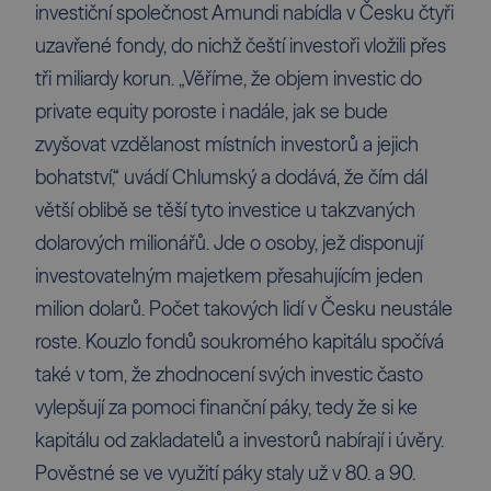
investiční společnost Amundi nabídla v Česku čtyři
uzavřené fondy, do nichž čeští investoři vložili přes
tři miliardy korun. „Věříme, že objem investic do
private equity poroste i nadále, jak se bude
zvyšovat vzdělanost místních investorů a jejich
bohatství,“ uvádí Chlumský a dodává, že čím dál
větší oblibě se těší tyto investice u takzvaných
dolarových milionářů. Jde o osoby, jež disponují
investovatelným majetkem přesahujícím jeden
milion dolarů. Počet takových lidí v Česku neustále
roste. Kouzlo fondů soukromého kapitálu spočívá
také v tom, že zhodnocení svých investic často
vylepšují za pomoci finanční páky, tedy že si ke
kapitálu od zakladatelů a investorů nabírají i úvěry.
Pověstné se ve využití páky staly už v 80. a 90.