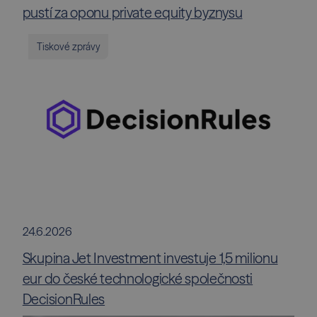
pustí za oponu private equity byznysu
Tiskové zprávy
24.6.2026
Skupina Jet Investment investuje 1,5 milionu
eur do české technologické společnosti
DecisionRules