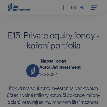
EN
PL
E15: Private equity fondy -
koření portfolia
Napsali o nás
Autor:
Jet Investment
14.2.2022
Pokud má soukromý investor na bankovních
účtech volné miliony korun, či dokonce miliony
dolarů, otevírají se mu mnohem širší možnosti