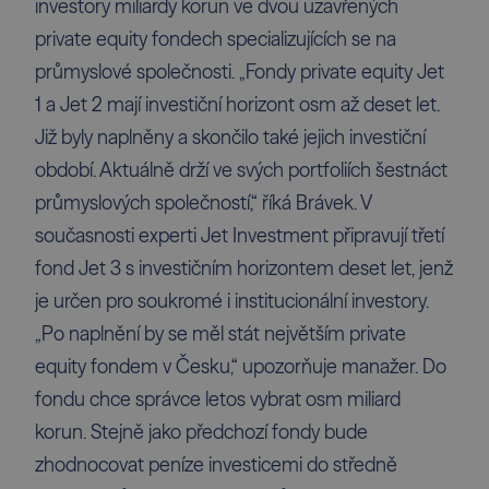
investory miliardy korun ve dvou uzavřených
private equity fondech specializujících se na
průmyslové společnosti. „Fondy private equity Jet
1 a Jet 2 mají investiční horizont osm až deset let.
Již byly naplněny a skončilo také jejich investiční
období. Aktuálně drží ve svých portfoliích šestnáct
průmyslových společností,“ říká Brávek. V
současnosti experti Jet Investment připravují třetí
fond Jet 3 s investičním horizontem deset let, jenž
je určen pro soukromé i institucionální investory.
„Po naplnění by se měl stát největším private
equity fondem v Česku,“ upozorňuje manažer. Do
fondu chce správce letos vybrat osm miliard
korun. Stejně jako předchozí fondy bude
zhodnocovat peníze investicemi do středně