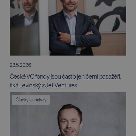
28.5.2026
České VC fondy jsou často jen černí pasažéři,
říká Levinský z Jet Ventures
Články a analýzy