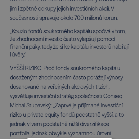
jim i zpětné odkupy jejich investičních akcií. V
současnosti spravuje okolo 700 milionů korun.
„Kouzlo fondů soukromého kapitálu spočívá v tom,
že zhodnocení investic často vylepšují pomocí
finanční páky, tedy že si ke kapitálu investorů nabírají
i úvěry.“
VYŠŠÍ RIZIKO. Proč fondy soukromého kapitálu
dosaženým zhodnocením často porážejí výnosy
dosahované na veřejných akciových trzích,
vysvětluje investiční stratég společnosti Conseq
Michal Stupavský: „Zaprvé je přijímané investiční
riziko u private equity fondů podstatně vyšší, a to
jednak vlivem podstatně nižší diverzifikace
portfolia, jednak obvykle významnou úrovní