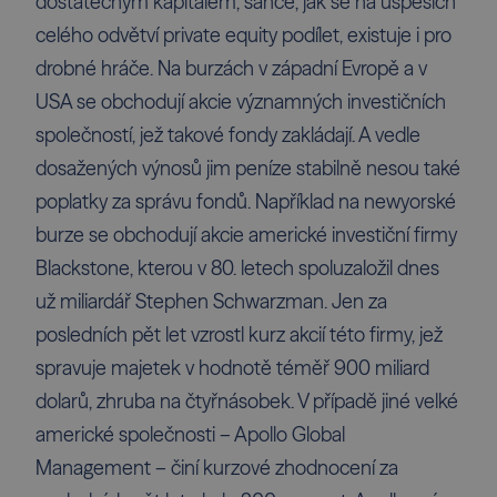
dostatečným kapitálem, šance, jak se na úspěších
celého odvětví private equity podílet, existuje i pro
drobné hráče. Na burzách v západní Evropě a v
USA se obchodují akcie významných investičních
společností, jež takové fondy zakládají. A vedle
dosažených výnosů jim peníze stabilně nesou také
poplatky za správu fondů. Například na newyorské
burze se obchodují akcie americké investiční firmy
Blackstone, kterou v 80. letech spoluzaložil dnes
už miliardář Stephen Schwarzman. Jen za
posledních pět let vzrostl kurz akcií této firmy, jež
spravuje majetek v hodnotě téměř 900 miliard
dolarů, zhruba na čtyřnásobek. V případě jiné velké
americké společnosti – Apollo Global
Management – činí kurzové zhodnocení za