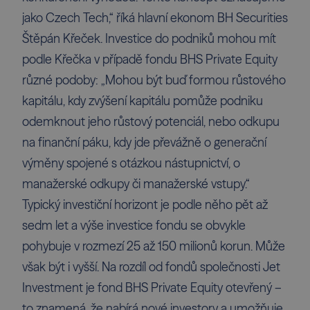
jako Czech Tech,“ říká hlavní ekonom BH Securities
Štěpán Křeček. Investice do podniků mohou mít
podle Křečka v případě fondu BHS Private Equity
různé podoby: „Mohou být buď formou růstového
kapitálu, kdy zvýšení kapitálu pomůže podniku
odemknout jeho růstový potenciál, nebo odkupu
na finanční páku, kdy jde převážně o generační
výměny spojené s otázkou nástupnictví, o
manažerské odkupy či manažerské vstupy.“
Typický investiční horizont je podle něho pět až
sedm let a výše investice fondu se obvykle
pohybuje v rozmezí 25 až 150 milionů korun. Může
však být i vyšší. Na rozdíl od fondů společnosti Jet
Investment je fond BHS Private Equity otevřený –
to znamená, že nabírá nové investory a umožňuje