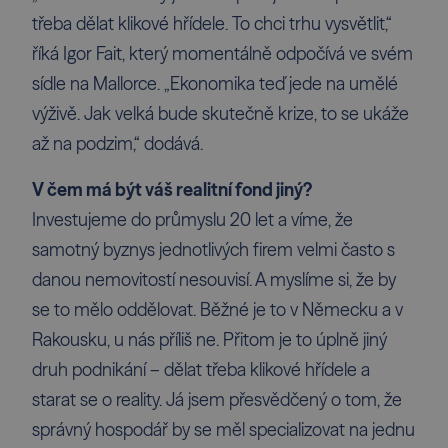
třeba dělat klikové hřídele. To chci trhu vysvětlit,“
říká Igor Fait, který momentálně odpočívá ve svém
sídle na Mallorce. „Ekonomika teď jede na umělé
výživě. Jak velká bude skutečně krize, to se ukáže
až na podzim,“ dodává.
V čem má být váš realitní fond jiný?
Investujeme do průmyslu 20 let a víme, že
samotný byznys jednotlivých firem velmi často s
danou nemovitostí nesouvisí. A myslíme si, že by
se to mělo oddělovat. Běžné je to v Německu a v
Rakousku, u nás příliš ne. Přitom je to úplně jiný
druh podnikání – dělat třeba klikové hřídele a
starat se o reality. Já jsem přesvědčený o tom, že
správný hospodář by se měl specializovat na jednu