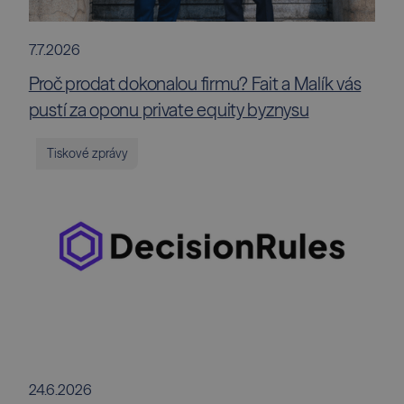
7.7.2026
Proč prodat dokonalou firmu? Fait a Malík vás
pustí za oponu private equity byznysu
Tiskové zprávy
24.6.2026