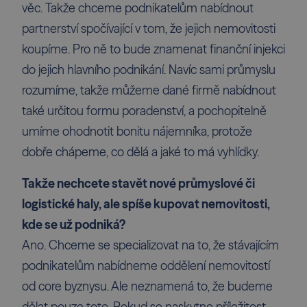
věc. Takže chceme podnikatelům nabídnout
partnerství spočívající v tom, že jejich nemovitosti
koupíme. Pro ně to bude znamenat finanční injekci
do jejich hlavního podnikání. Navíc sami průmyslu
rozumíme, takže můžeme dané firmě nabídnout
také určitou formu poradenství, a pochopitelně
umíme ohodnotit bonitu nájemníka, protože
dobře chápeme, co dělá a jaké to má vyhlídky.
Takže nechcete stavět nové průmyslové či
logistické haly, ale spíše kupovat nemovitosti,
kde se už podniká?
Ano. Chceme se specializovat na to, že stávajícím
podnikatelům nabídneme oddělení nemovitostí
od core byznysu. Ale neznamená to, že budeme
dělat pouze toto. Pokud se naskytne příležitost