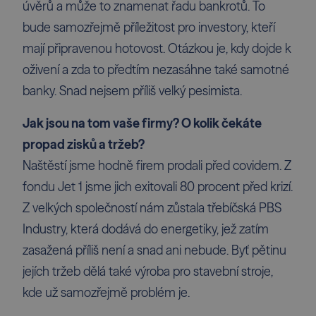
úvěrů a může to znamenat řadu bankrotů. To
bude samozřejmě příležitost pro investory, kteří
mají připravenou hotovost. Otázkou je, kdy dojde k
oživení a zda to předtím nezasáhne také samotné
banky. Snad nejsem příliš velký pesimista.
Jak jsou na tom vaše firmy? O kolik čekáte
propad zisků a tržeb?
Naštěstí jsme hodně firem prodali před covidem. Z
fondu Jet 1 jsme jich exitovali 80 procent před krizí.
Z velkých společností nám zůstala třebíčská PBS
Industry, která dodává do energetiky, jež zatím
zasažená příliš není a snad ani nebude. Byť pětinu
jejích tržeb dělá také výroba pro stavební stroje,
kde už samozřejmě problém je.