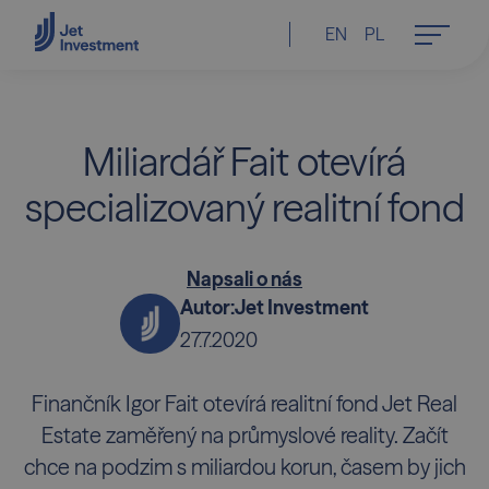
EN
PL
Miliardář Fait otevírá
specializovaný realitní fond
Napsali o nás
Autor:
Jet Investment
27.7.2020
Finančník Igor Fait otevírá realitní fond Jet Real
Estate zaměřený na průmyslové reality. Začít
chce na podzim s miliardou korun, časem by jich