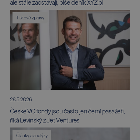
ale stále zaostávají, píše deník XYZ.pl
Tiskové zprávy
28.5.2026
České VC fondy jsou často jen černí pasažéři,
říká Levinský z Jet Ventures
Články a analýzy