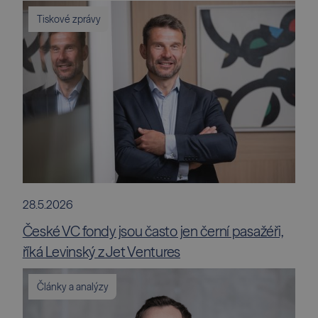
Tiskové zprávy
28.5.2026
České VC fondy jsou často jen černí pasažéři,
říká Levinský z Jet Ventures
Články a analýzy