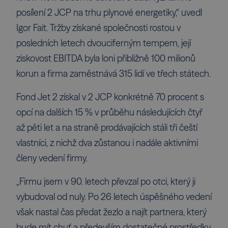
posílení 2 JCP na trhu plynové energetiky,“ uvedl
Igor Fait
. Tržby získané společnosti rostou v
posledních letech dvouciferným tempem, její
ziskovost EBITDA byla loni přibližně 100 milionů
korun a firma zaměstnává 315 lidí ve třech státech.
Fond Jet 2 získal v 2 JCP konkrétně 70 procent s
opcí na dalších 15 % v průběhu následujících čtyř
až pěti let a na straně prodávajících stáli tři čeští
vlastníci, z nichž dva zůstanou i nadále aktivními
členy vedení firmy.
„Firmu jsem v 90. letech převzal po otci, který ji
vybudoval od nuly. Po 26 letech úspěšného vedení
však nastal čas předat žezlo a najít partnera, který
bude mít chuť a především dostatečné prostředky