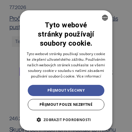
7.7.2026
Proč prodat dokonalou firmu? Fait a Malík vás
Tyto webové
pustí za oponu private equity byznysu
stránky používají
CZECH
Tiskové zprávy
soubory cookie.
ENGLISH
POLSKI
Tyto webové stránky používají soubory cookie
ke zlepšení uživatelského zážitku. Používáním
našich webových stránek souhlasíte se všemi
soubory cookie v souladu s našimi zásadami
používání souborů cookie.
Více informací
PŘIJMOUT VŠECHNY
PŘIJMOUT POUZE NEZBYTNÉ
24.6.2026
ZOBRAZIT PODROBNOSTI
Skupina Jet Investment investuje 1,5 milionu