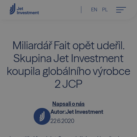
EN
PL
Miliardář Fait opět udeřil.
Skupina Jet Investment
koupila globálního výrobce
2 JCP
Napsali o nás
Autor:
Jet Investment
22.6.2020