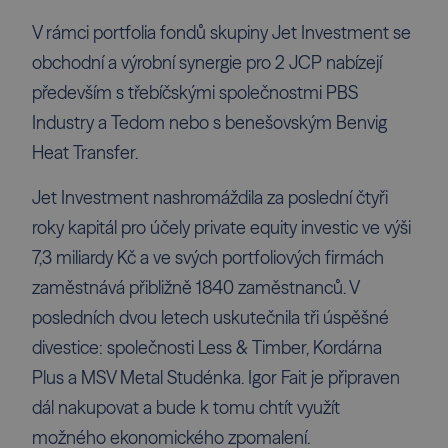
V rámci portfolia fondů skupiny Jet Investment se
obchodní a výrobní synergie pro 2 JCP nabízejí
především s třebíčskými společnostmi PBS
Industry a Tedom nebo s benešovským Benvig
Heat Transfer.
Jet Investment nashromáždila za poslední čtyři
roky kapitál pro účely private equity investic ve výši
7,3 miliardy Kč a ve svých portfoliových firmách
zaměstnává přibližně 1840 zaměstnanců. V
posledních dvou letech uskutečnila tři úspěšné
divestice: společnosti Less & Timber, Kordárna
Plus a MSV Metal Studénka. Igor Fait je připraven
dál nakupovat a bude k tomu chtít využít
možného ekonomického zpomalení.