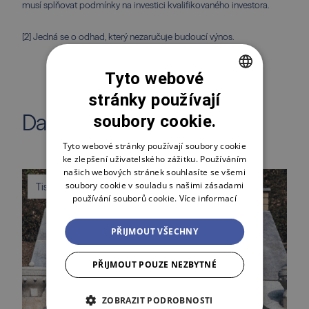
musí splňovat podmínky na investici kvalifikovaného investora.
[2]
Jedná se o odhad, který nezaručuje budoucí výnos.
Tyto webové
stránky používají
CZECH
Další články z magazínu
soubory cookie.
ENGLISH
POLSKI
Tyto webové stránky používají soubory cookie
ke zlepšení uživatelského zážitku. Používáním
našich webových stránek souhlasíte se všemi
soubory cookie v souladu s našimi zásadami
Tiskové zprávy
používání souborů cookie.
Více informací
PŘIJMOUT VŠECHNY
PŘIJMOUT POUZE NEZBYTNÉ
ZOBRAZIT PODROBNOSTI