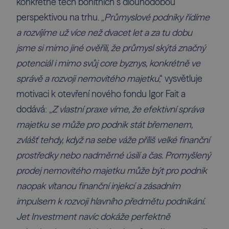
konkrétně těch bonitních s dlouhodobou
perspektivou na trhu. „
Průmyslové podniky řídíme
a rozvíjíme už více než dvacet let a za tu dobu
jsme si mimo jiné ověřili, že průmysl skýtá značný
potenciál i mimo svůj core byznys, konkrétně ve
správě a rozvoji nemovitého majetku
,“ vysvětluje
motivaci k otevření nového fondu Igor Fait a
dodává: „
Z vlastní praxe víme, že efektivní správa
majetku se může pro podnik stát břemenem,
zvlášť tehdy, když na sebe váže příliš velké finanční
prostředky nebo nadměrné úsilí a čas. Promyšlený
prodej nemovitého majetku může být pro podnik
naopak vítanou finanční injekcí a zásadním
impulsem k rozvoji hlavního předmětu podnikání.
Jet Investment navíc dokáže perfektně