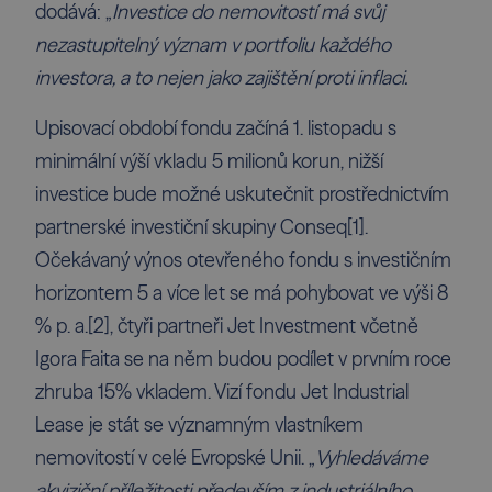
dodává: „
Investice do nemovitostí má svůj
nezastupitelný význam v portfoliu každého
investora, a to nejen jako zajištění proti inflaci.
Upisovací období fondu začíná 1. listopadu s
minimální výší vkladu 5 milionů korun, nižší
investice bude možné uskutečnit prostřednictvím
partnerské investiční skupiny Conseq
[1]
.
Očekávaný výnos otevřeného fondu s investičním
horizontem 5 a více let se má pohybovat ve výši 8
% p. a.
[2]
, čtyři partneři Jet Investment včetně
Igora Faita se na něm budou podílet v prvním roce
zhruba 15% vkladem. Vizí fondu Jet Industrial
Lease je stát se významným vlastníkem
nemovitostí v celé Evropské Unii. „
Vyhledáváme
akviziční příležitosti především z industriálního