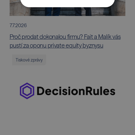
7.7.2026
Proč prodat dokonalou firmu? Fait a Malík vás
pustí za oponu private equity byznysu
Tiskové zprávy