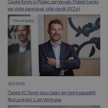
České fondy si Polsko zamilovaly. Polské banky
ale stále zaostávají, píše deník XYZ.pl
Tiskové zprávy
28.5.2026
České VC fondy jsou často jen černí pasažéři,
říká Levinský z Jet Ventures