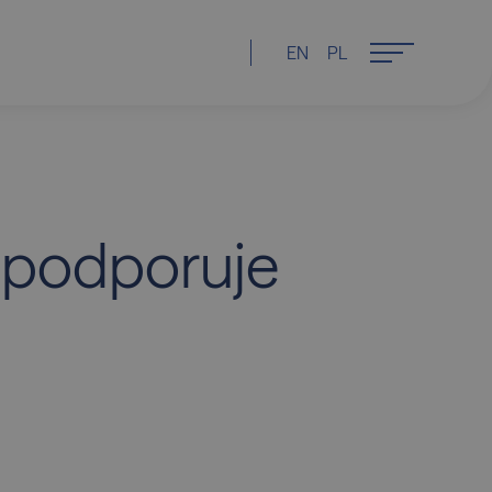
EN
PL
 podporuje