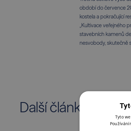
období do července 20
kostela a pokračující r
„Kultivace veřejného pr
stavebních kamenů demo
nesvobody, skutečně sm
Další články z mag
Tyt
Tyto we
Používání