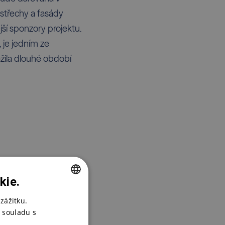
střechy a fasády
jší sponzory projektu.
, je jedním ze
ažila dlouhé období
kie.
CZECH
zážitku.
 souladu s
ENGLISH