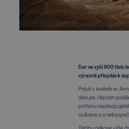
Dar ve výši 900 tisíc
výrazně přispěje k úsp
Právě v kostele sv. An
diskuze. Hlavním poslán
potřebu nepředpojatého 
civilizace a o nebezpečí
Třetinu celkové výše d