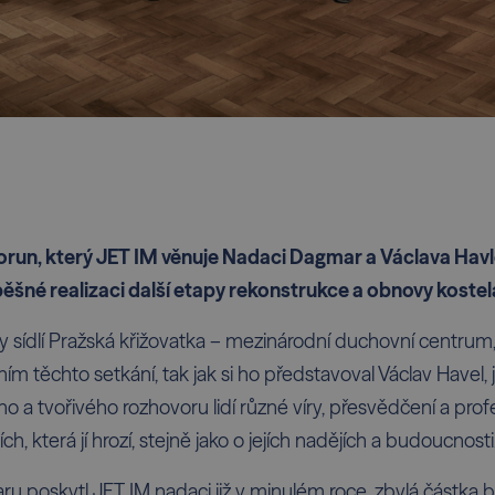
 korun, který JET IM věnuje Nadaci Dagmar a Václava Havl
ěšné realizaci další etapy rekonstrukce a obnovy kostela
ny sídlí Pražská křižovatka – mezinárodní duchovní centrum,
ím těchto setkání, tak jak si ho představoval Václav Havel,
a tvořivého rozhovoru lidí různé víry, přesvědčení a profe
ch, která jí hrozí, stejně jako o jejích nadějích a budoucnosti
aru poskytl JET IM nadaci již v minulém roce, zbylá částka