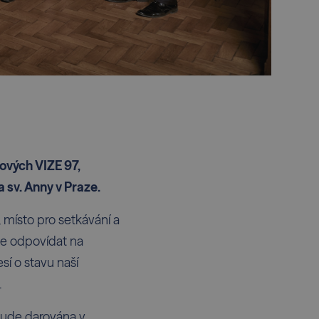
ových VIZE 97,
 sv. Anny v Praze.
 místo pro setkávání a
 je odpovídat na
sí o stavu naší
.
 bude darována v