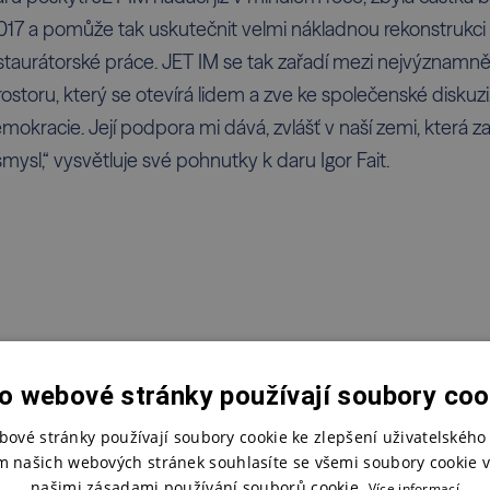
17 a pomůže tak uskutečnit velmi nákladnou rekonstrukci 
estaurátorské práce. JET IM se tak zařadí mezi nejvýznamně
ostoru, který se otevírá lidem a zve ke společenské diskuzi
kracie. Její podpora mi dává, zvlášť v naší zemi, která z
ysl,“ vysvětluje své pohnutky k daru Igor Fait.
azínu
o webové stránky používají soubory coo
bové stránky používají soubory cookie ke zlepšení uživatelského 
m našich webových stránek souhlasíte se všemi soubory cookie v
našimi zásadami používání souborů cookie.
Více informací