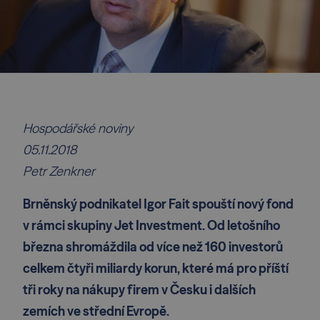
Hospodářské noviny
05.11.2018
Petr Zenkner
Brněnský podnikatel Igor Fait spouští nový fond
v rámci skupiny Jet Investment. Od letošního
března shromáždila od více než 160 investorů
celkem čtyři miliardy korun, které má pro příští
tři roky na nákupy firem v Česku i dalších
zemích ve střední Evropě.