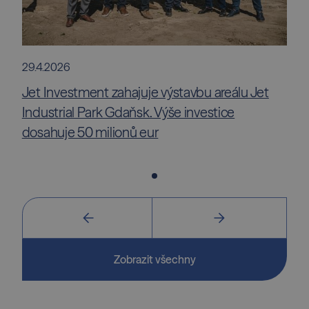
29.4.2026
Jet Investment zahajuje výstavbu areálu Jet
Industrial Park Gdaňsk. Výše investice
dosahuje 50 milionů eur
Zobrazit všechny