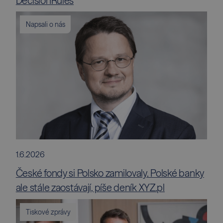
DecisionRules
Napsali o nás
1.6.2026
České fondy si Polsko zamilovaly. Polské banky
ale stále zaostávají, píše deník XYZ.pl
Tiskové zprávy