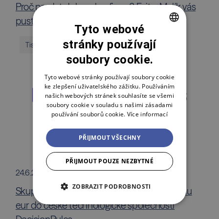
Proč prodat dokonalou firmu? Fait a Malík vás
pustí za oponu private equity byznysu
Tyto webové
stránky používají
CZECH
Tiskové zprávy
soubory cookie.
ENGLISH
POLSKI
Tyto webové stránky používají soubory cookie
ke zlepšení uživatelského zážitku. Používáním
našich webových stránek souhlasíte se všemi
soubory cookie v souladu s našimi zásadami
používání souborů cookie.
Více informací
PŘIJMOUT VŠECHNY
PŘIJMOUT POUZE NEZBYTNÉ
24.6.2026
ZOBRAZIT PODROBNOSTI
Skupina Jet Investment investuje 1,5 milionu
eur do české technologické společnosti