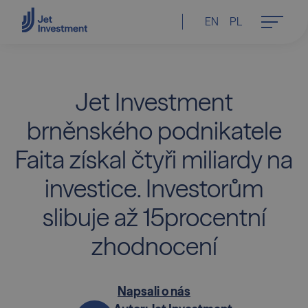
EN
PL
Jet Investment
brněnského podnikatele
Faita získal čtyři miliardy na
investice. Investorům
slibuje až 15procentní
zhodnocení
Napsali o nás