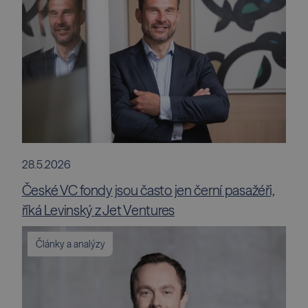
28.5.2026
České VC fondy jsou často jen černí pasažéři,
říká Levinský z Jet Ventures
Články a analýzy