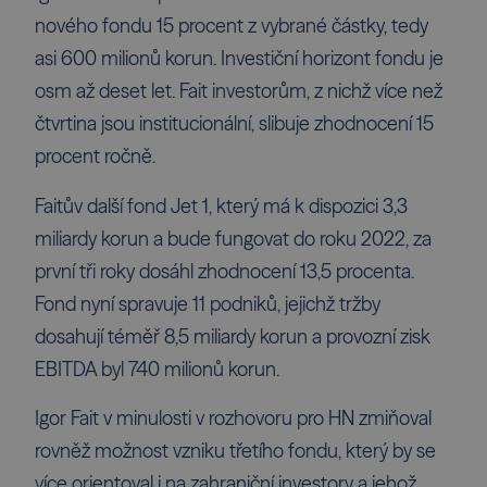
nového fondu 15 procent z vybrané částky, tedy
asi 600 milionů korun. Investiční horizont fondu je
osm až deset let. Fait investorům, z nichž více než
čtvrtina jsou institucionální, slibuje zhodnocení 15
procent ročně.
Faitův další fond Jet 1, který má k dispozici 3,3
miliardy korun a bude fungovat do roku 2022, za
první tři roky dosáhl zhodnocení 13,5 procenta.
Fond nyní spravuje 11 podniků, jejichž tržby
dosahují téměř 8,5 miliardy korun a provozní zisk
EBITDA byl 740 milionů korun.
Igor Fait v minulosti v rozhovoru pro HN zmiňoval
rovněž možnost vzniku třetího fondu, který by se
více orientoval i na zahraniční investory a jehož