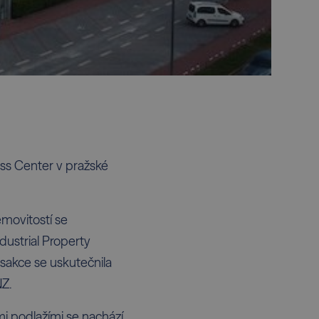
ess Center v pražské
emovitostí se
dustrial Property
ansakce se uskutečnila
Z.
i podlažími se nachází