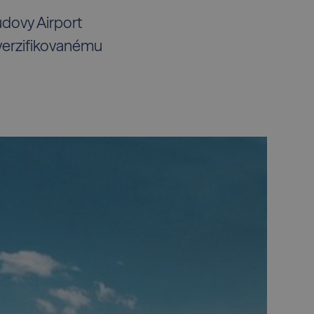
budovy Airport
iverzifikovanému