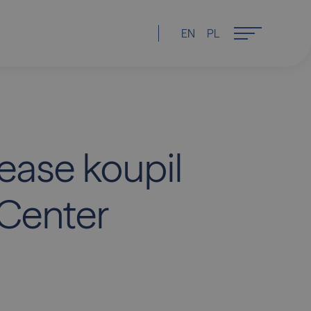
EN
PL
Lease koupil
 Center