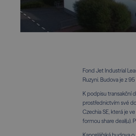
Fond Jet Industrial Lea
Ruzyni. Budova je z 95
K podpisu transakční d
prostřednictvím své dce
Czechia SE, která je ve
formou share deal(u).
Kancelářská budova o 