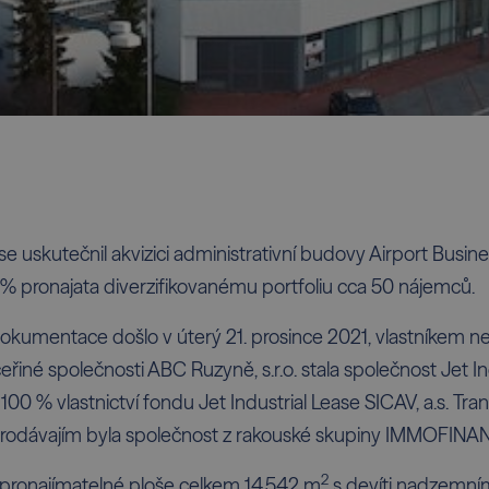
se uskutečnil akvizici administrativní budovy Airport Busin
 % pronajata diverzifikovanému portfoliu cca 50 nájemců.
okumentace došlo v úterý 21. prosince 2021, vlastníkem n
řiné společnosti ABC Ruzyně, s.r.o. stala společnost Jet In
 100 % vlastnictví fondu Jet Industrial Lease SICAV, a.s. Tr
 Prodávajím byla společnost z rakouské skupiny IMMOFINAN
2
pronajímatelné ploše celkem 14.542 m
s devíti nadzemním