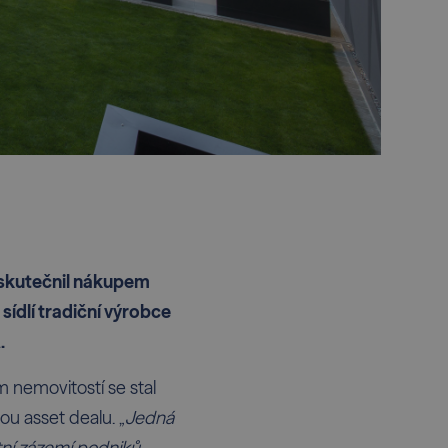
 uskutečnil nákupem
ídlí tradiční výrobce
.
 nemovitostí se stal
ou asset dealu. „
Jedná
ní zázemí podniků