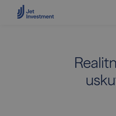
Realitn
uskut