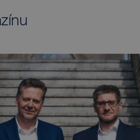
azínu