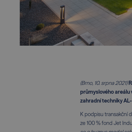
(Brno, 10. srpna 2021)
R
průmyslového areálu v
zahradní techniky A
K podpisu transakční d
ze 100 % fond Jet Indu
se o byznys model sal