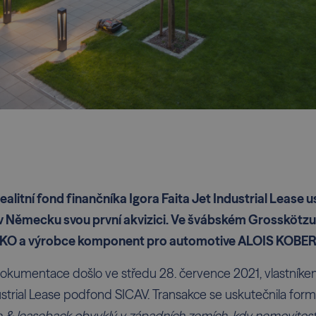
ealitní fond finančníka Igora Faita Jet Industrial Lease
 Německu svou první akvizici. Ve švábském Grosskötzu s
L-KO a výrobce komponent pro automotive ALOIS KOBER
okumentace došlo ve středu 28. července 2021, vlastníkem
strial Lease podfond SICAV. Transakce se uskutečnila form
e & leaseback obvyklý v západních zemích, kdy
nemovitost