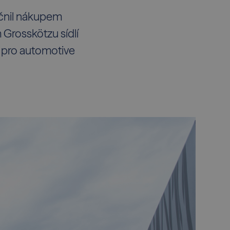
tečnil nákupem
 Grosskötzu sídlí
 pro automotive