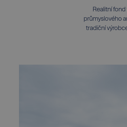
Realitní fond
průmyslového are
tradiční výrob