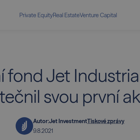
Private Equity
Real Estate
Venture Capital
í fond Jet Industri
ečnil svou první ak
Autor:
Jet Investment
Tiskové zprávy
9.8.2021