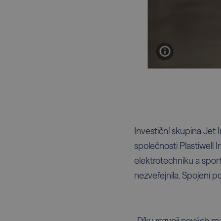
Investiční skupina Je
společnosti Plastiwell 
elektrotechniku a spor
nezveřejnila. Spojení 
„Díky rozvoji nových mat