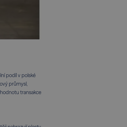
ní podíl v polské
lový průmysl,
, hodnotu transakce
ěji nahrazují plasty.