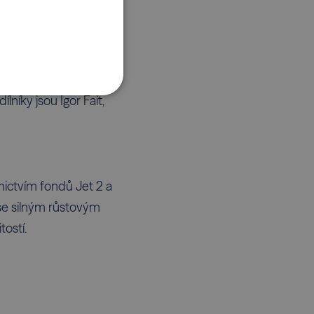
POLSKI
říležitostí do středně
níky jsou Igor Fait,
dnictvím fondů Jet 2 a
se silným růstovým
ostí.