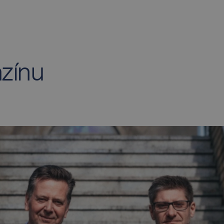
azínu