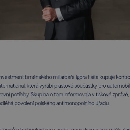
t Investment brněnského
miliardáře Igora Faita
kupuje kontrol
International, která vyrábí plastové součástky pro automobi
tovní potřeby. Skupina o tom informovala v tiskové zprávě
podléhá povolení polského antimonopolního úřadu.
eriálů a technologií pro výrobu i recyklaci se kovy stále čast