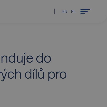
EN
PL
anduje do
ých dílů pro