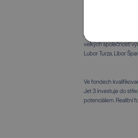
Aktiva za 15 miliard
Jet Investment se od vz
velkých společností výr
Lubor Turza, Libor Špar
Ve fondech kvalifikovan
Jet 3 investuje do st
potenciálem. Realitní 