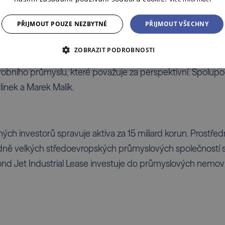
PŘIJMOUT POUZE NEZBYTNÉ
PŘIJMOUT VŠECHNY
ZOBRAZIT PODROBNOSTI
niku v roce 1997 specializuje na vyhledávání investičních p
obního průmyslu, které považuje za perspektivní. Spolupodíl
linek a Marek Malík.
ých investorů spravuje aktiva za 15 miliard korun. Prostře
ředně velkých středoevropských průmyslových společností 
fond Jet Industrial Lease investuje do průmyslových nemovit