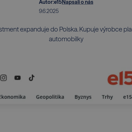
Autor:
e15
Napsali o nás
9.6.2025
estment expanduje do Polska. Kupuje výrobce pla
automobilky