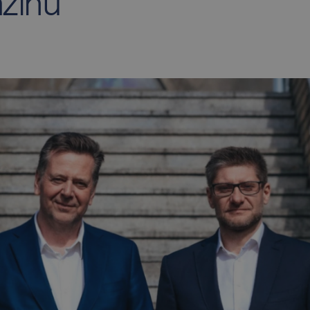
azínu