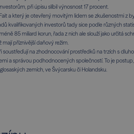
investorům, při úpisu slíbil výnosnost 17 procent.
l Fait a který je otevřený movitým lidem se zkušenostmi z
ů kvalifikovaných investorů tady sice podle různých statist
méně 85 miliard korun, řada z nich ale slouží jako určitá sc
ž mají příznivější daňový režim.
i soustřeďují na zhodnocování prostředků na trzích s dluhop
emi a správou podhodnocených společností. To je postup, k
nglosaských zemích, ve Švýcarsku či Holandsku.