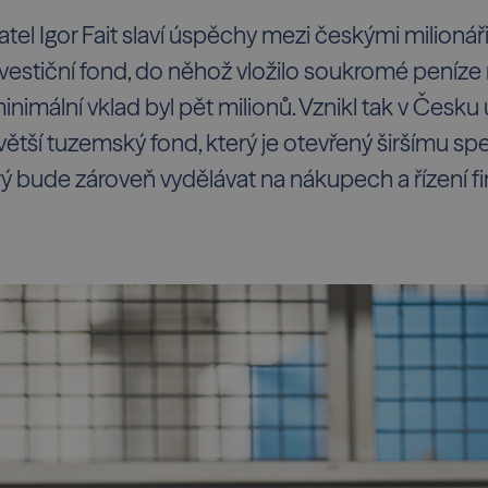
el Igor Fait slaví úspěchy mezi českými milionáři. 
nvestiční fond, do něhož vložilo soukromé peníz
imální vklad byl pět milionů. Vznikl tak v Česku u
větší tuzemský fond, který je otevřený širšímu sp
rý bude zároveň vydělávat na nákupech a řízení fi