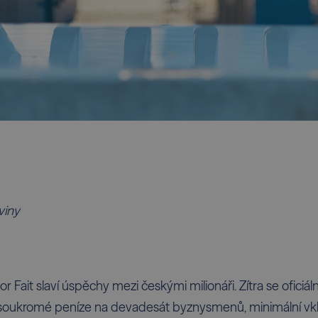
viny
 Fait slaví úspěchy mezi českými milionáři. Zítra se oficiáln
 soukromé peníze na devadesát byznysmenů, minimální vkla