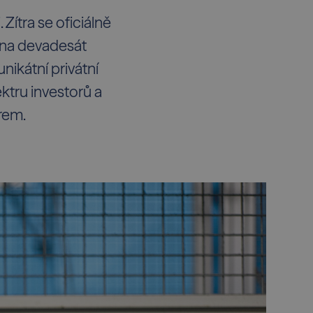
Zítra se oficiálně
e na devadesát
nikátní privátní
ektru investorů a
rem.