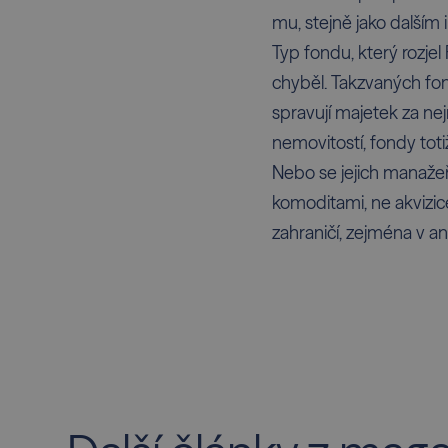
mu, stejně jako dalším 
Typ fondu, který rozje
chyběl. Takzvaných fond
spravují majetek za nej
nemovitostí, fondy toti
Nebo se jejich manažeř
komoditami, ne akvizic
zahraničí, zejména v a