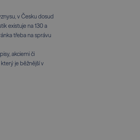
 byznysu, v Česku dosud
ik existuje na 130 a
hránka třeba na správu
isy, akciemi či
terý je běžnější v