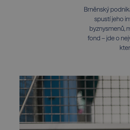
Brněnský podnikat
spustí jeho i
byznysmenů, min
fond – jde o nej
kte