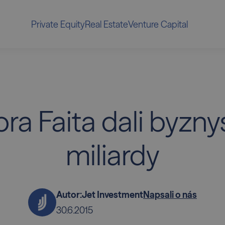
Private Equity
Real Estate
Venture Capital
ra Faita dali byzn
miliardy
Autor:
Jet Investment
Napsali o nás
30.6.2015