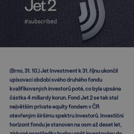
(Brno, 31. 10.) Jet Investment k 31. říjnu ukončil
upisovací období svého druhého fondu
kvalifikovaných investorů poté, co byla upsána
částka 4 miliardy korun. Fond Jet 2 se tak stal
největším private equity fondem v ČR
otevřeným širšímu spektru investorů. Investiční
horizont fondu je stanoven na osm až deset let,
získané prostředky budou opět investovány do