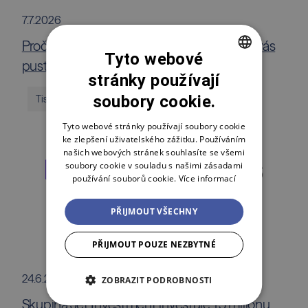
7.7.2026
Proč prodat dokonalou firmu? Fait a Malík vás
Tyto webové
pustí za oponu private equity byznysu
stránky používají
CZECH
soubory cookie.
Tiskové zprávy
ENGLISH
POLSKI
Tyto webové stránky používají soubory cookie
ke zlepšení uživatelského zážitku. Používáním
našich webových stránek souhlasíte se všemi
soubory cookie v souladu s našimi zásadami
používání souborů cookie.
Více informací
PŘIJMOUT VŠECHNY
PŘIJMOUT POUZE NEZBYTNÉ
24.6.2026
ZOBRAZIT PODROBNOSTI
Skupina Jet Investment investuje 1,5 milionu