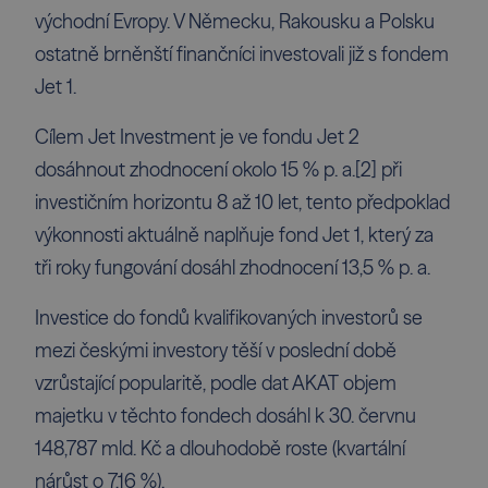
východní Evropy. V Německu, Rakousku a Polsku
ostatně brněnští finančníci investovali již s fondem
Jet 1.
Cílem Jet Investment je ve fondu Jet 2
dosáhnout zhodnocení okolo 15 % p. a.
[2]
při
investičním horizontu 8 až 10 let, tento předpoklad
výkonnosti aktuálně naplňuje fond Jet 1, který za
tři roky fungování dosáhl zhodnocení 13,5 % p. a.
Investice do fondů kvalifikovaných investorů se
mezi českými investory těší v poslední době
vzrůstající popularitě, podle dat AKAT objem
majetku v těchto fondech dosáhl k 30. červnu
148,787 mld. Kč a dlouhodobě roste (kvartální
nárůst o 7,16 %).