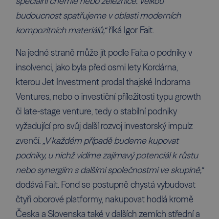
speciální chemie nebo železnice. Velkou
budoucnost spatřujeme v oblasti moderních
kompozitních materiálů,“
říká Igor Fait.
Na jedné straně může jít podle Faita o podniky v
insolvenci, jako byla před osmi lety Kordárna,
kterou Jet Investment prodal thajské Indorama
Ventures, nebo o investiční příležitosti typu growth
či late-stage venture, tedy o stabilní podniky
vyžadující pro svůj další rozvoj investorský impulz
zvenčí.
„V každém případě budeme kupovat
podniky, u nichž vidíme zajímavý potenciál k růstu
nebo synergiím s dalšími společnostmi ve skupině,“
dodává Fait. Fond se postupně chystá vybudovat
čtyři oborové platformy, nakupovat hodlá kromě
Česka a Slovenska také v dalších zemích střední a