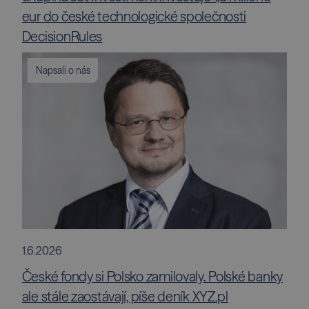
eur do české technologické společnosti
DecisionRules
Napsali o nás
1.6.2026
České fondy si Polsko zamilovaly. Polské banky
ale stále zaostávají, píše deník XYZ.pl