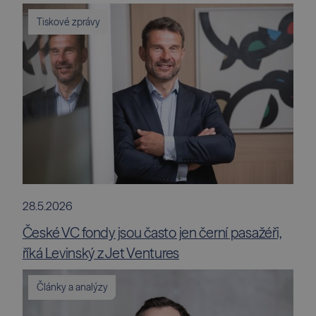
Tiskové zprávy
28.5.2026
České VC fondy jsou často jen černí pasažéři,
říká Levinský z Jet Ventures
Články a analýzy