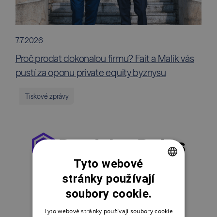
7.7.2026
Proč prodat dokonalou firmu? Fait a Malík vás
pustí za oponu private equity byznysu
Tiskové zprávy
Tyto webové
stránky používají
CZECH
soubory cookie.
ENGLISH
POLSKI
Tyto webové stránky používají soubory cookie