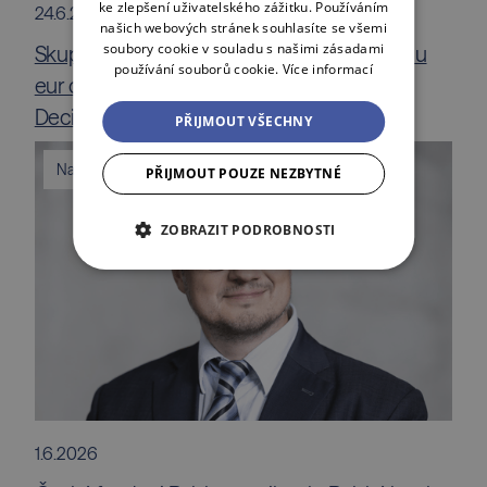
ke zlepšení uživatelského zážitku. Používáním
24.6.2026
našich webových stránek souhlasíte se všemi
soubory cookie v souladu s našimi zásadami
Skupina Jet Investment investuje 1,5 milionu
používání souborů cookie.
Více informací
eur do české technologické společnosti
DecisionRules
PŘIJMOUT VŠECHNY
Napsali o nás
PŘIJMOUT POUZE NEZBYTNÉ
ZOBRAZIT PODROBNOSTI
1.6.2026