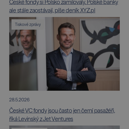
České fondy si Polsko zamilovaly. Polské banky
ale stále zaostávají, píše deník XYZ.pl
Tiskové zprávy
28.5.2026
České VC fondy jsou často jen černí pasažéři,
říká Levinský z Jet Ventures