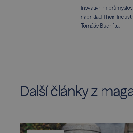
Inovativním průmyslov
například Thein Indust
Tomáše Budníka.
Další články z mag