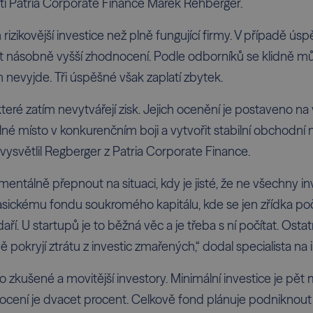
i Patria Corporate Finance Marek Rehberger.
izikovější investice než plně fungující firmy. V případě 
násobně vyšší zhodnocení. Podle odborníků se klidně může
 nevyjde. Tři úspěšné však zaplatí zbytek.
 které zatím nevytvářejí zisk. Jejich ocenění je postaveno na
ilné místo v konkurenčním boji a vytvořit stabilní obchodní
 vysvětlil Regberger z Patria Corporate Finance.
mentálně přepnout na situaci, kdy je jisté, že ne všechny in
lasickému fondu soukromého kapitálu, kde se jen zřídka poč
ří. U startupů je to běžná věc a je třeba s ní počítat. Ostatn
 pokryjí ztrátu z investic zmařených,“ dodal specialista na 
 zkušené a movitější investory. Minimální investice je pět 
cení je dvacet procent. Celkově fond plánuje podniknout a