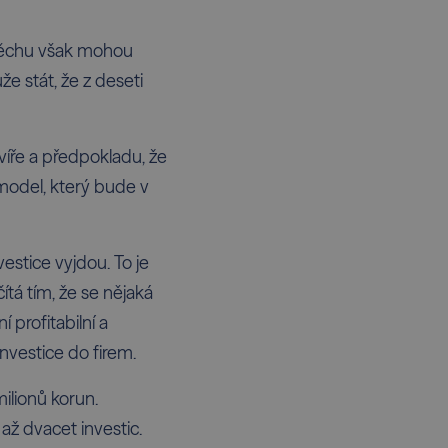
úspěchu však mohou
 stát, že z deseti
 víře a předpokladu, že
 model, který bude v
vestice vyjdou. To je
ítá tím, že se nějaká
í profitabilní a
investice do firem.
milionů korun.
ž dvacet investic.