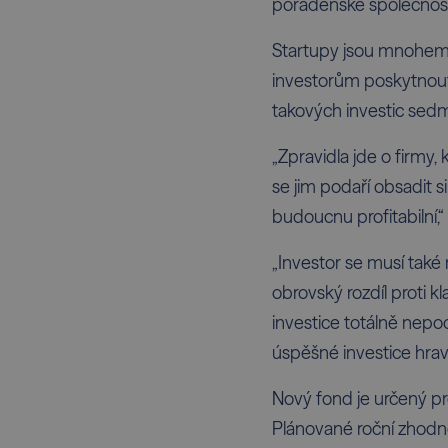
poradenské společnost
Startupy jsou mnohem r
investorům poskytnout 
takových investic sedm
„Zpravidla jde o firmy,
se jim podaří obsadit s
budoucnu profitabilní,“
„Investor se musí také 
obrovský rozdíl proti k
investice totálně nepoda
úspěšné investice hravě
Nový fond je určený pro
Plánované roční zhodno