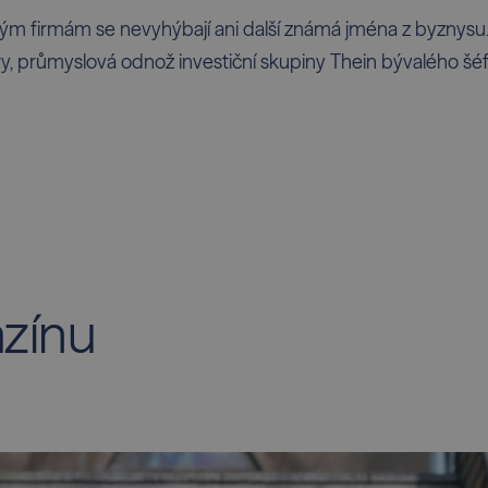
ým firmám se nevyhýbají ani další známá jména z byznysu.
ry, průmyslová odnož investiční skupiny Thein bývalého š
azínu