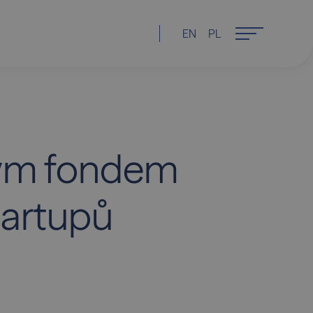
EN
PL
vým fondem
tartupů