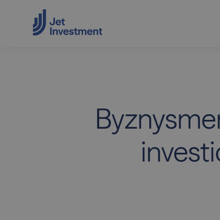
Byznysmen
invest