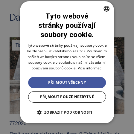
Další články z magazínu
Tyto webové
stránky používají
CZECH
soubory cookie.
ENGLISH
POLSKI
Tiskové zprávy
Tyto webové stránky používají soubory cookie
ke zlepšení uživatelského zážitku. Používáním
našich webových stránek souhlasíte se všemi
soubory cookie v souladu s našimi zásadami
používání souborů cookie.
Více informací
PŘIJMOUT VŠECHNY
PŘIJMOUT POUZE NEZBYTNÉ
ZOBRAZIT PODROBNOSTI
7.7.2026