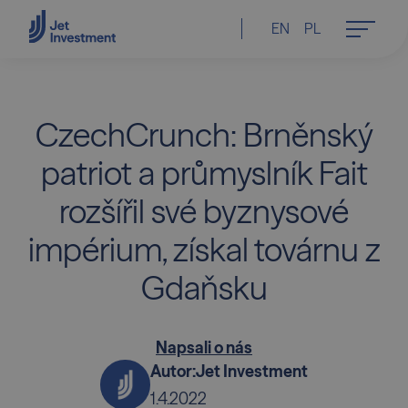
EN
PL
CzechCrunch: Brněnský
patriot a průmyslník Fait
rozšířil své byznysové
impérium, získal továrnu z
Gdaňsku
Napsali o nás
Autor:
Jet Investment
1.4.2022