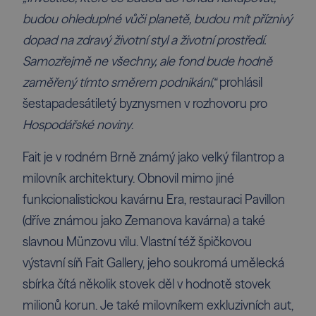
budou ohleduplné vůči planetě, budou mít příznivý
dopad na zdravý životní styl a životní prostředí.
Samozřejmě ne všechny, ale fond bude hodně
zaměřený tímto směrem podnikání,“
prohlásil
šestapadesátiletý byznysmen v rozhovoru pro
Hospodářské noviny
.
Fait je v rodném Brně známý jako velký filantrop a
milovník architektury. Obnovil mimo jiné
funkcionalistickou kavárnu Era, restauraci Pavillon
(dříve známou jako Zemanova kavárna) a také
slavnou Münzovu vilu. Vlastní též špičkovou
výstavní síň Fait Gallery, jeho soukromá umělecká
sbírka čítá několik stovek děl v hodnotě stovek
milionů korun. Je také milovníkem exkluzivních aut,