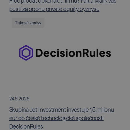
Proč prodat dokonalou firmu? Fait a Malík vás
pustí za oponu private equity byznysu
Tiskové zprávy
24.6.2026
Skupina Jet Investment investuje 1,5 milionu
eur do české technologické společnosti
DecisionRules