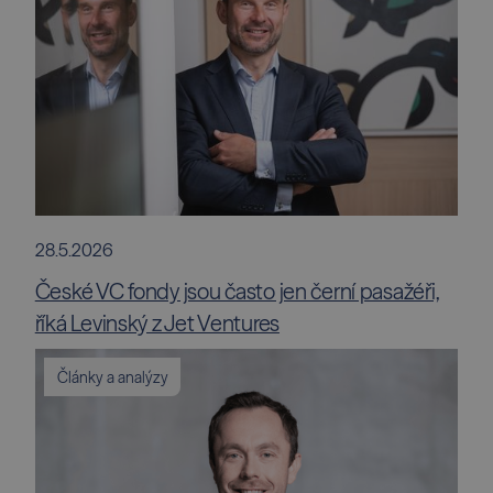
28.5.2026
České VC fondy jsou často jen černí pasažéři,
říká Levinský z Jet Ventures
Články a analýzy