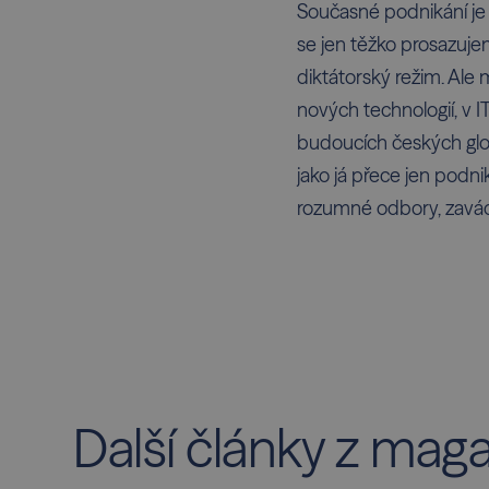
Současné podnikání je j
se jen těžko prosazuje
diktátorský režim. Ale
nových technologií, v
budoucích českých glob
jako já přece jen podni
rozumné odbory, zaváděn
Další články z mag