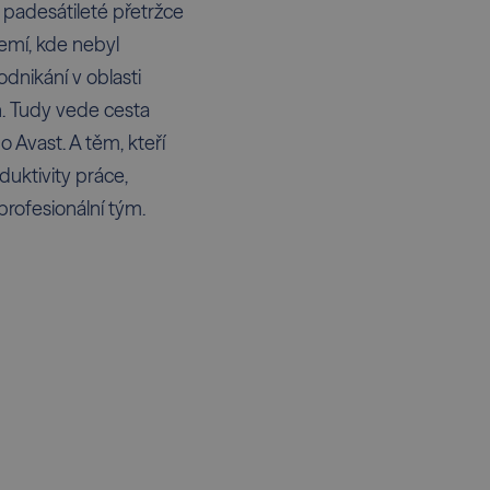
o padesátileté přetržce
emí, kde nebyl
dnikání v oblasti
h. Tudy vede cesta
Avast. A těm, kteří
duktivity práce,
profesionální tým.