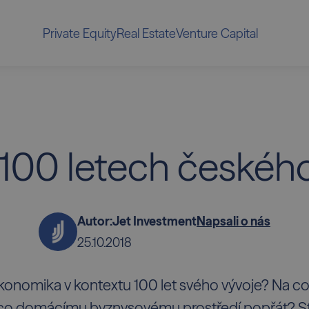
Private Equity
Real Estate
Venture Capital
o 100 letech české
Autor:
Jet Investment
Napsali o nás
25.10.2018
konomika v kontextu 100 let svého vývoje? Na co
a co domácímu byznysovému prostředí popřát? S