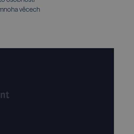
a mnoha věcech