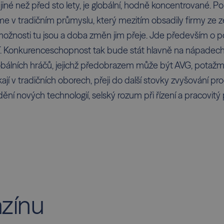
iné než před sto lety, je globální, hodně koncentrované. P
me v tradičním průmyslu, který mezitím obsadily firmy ze z
 možnosti tu jsou a doba změn jim přeje. Jde především o po
 IT. Konkurenceschopnost tak bude stát hlavně na nápadec
álních hráčů, jejichž předobrazem může být AVG, potažmo 
kají v tradičních oborech, přeji do další stovky zvyšování pro
í nových technologií, selský rozum při řízení a pracovitý 
azínu