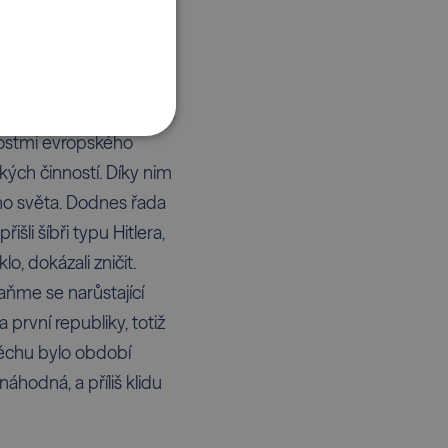
POLSKI
tkou: Tomáš Baťa, Emil
ek. Ti nejenže postavili
nostmi evropského
kých činností. Díky nim
ího světa. Dodnes řada
šli šíbři typu Hitlera,
o, dokázali zničit.
ňme se narůstající
první republiky, totiž
ěchu bylo období
hodná, a příliš klidu