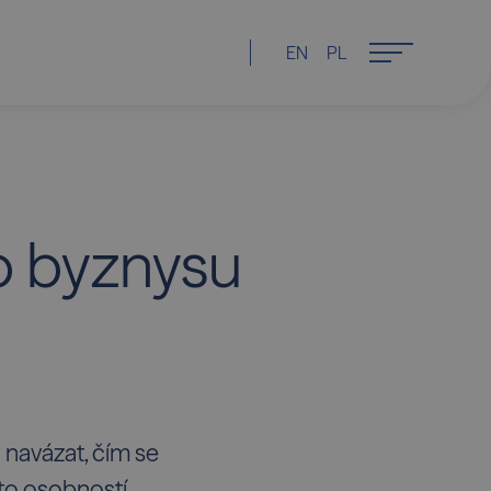
EN
PL
ho byznysu
 navázat, čím se
to osobností