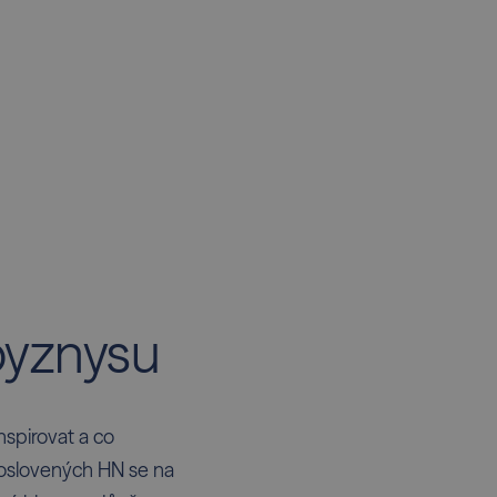
byznysu
nspirovat a co
oslovených HN se na