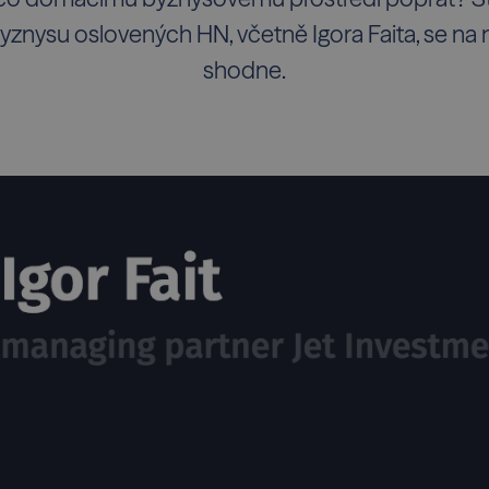
znysu oslovených HN, včetně Igora Faita, se n
shodne.