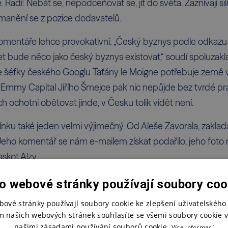
adí: Nebát se, nepodceňovat se, jít do světa. Zaznívají si
ymanění se z pozice dodavatelů.
 komentáře lehce provokativní. „Český byznys podle odkazu 
let bude něco jako český byznys existovat,“ soudí spoluzakla
 šéfky českého Googlu Taťány le Moigne potřebuje země vizi,
ele Emmy Capital Jiřího Šmejce pak nic nepůjde bez tvrdé pr
ch ochotni obětovat jinde, v Česku tolik vidět není.
ínku také jeden velmi výjimečný. Od Aleše Zavorala, zaklada
eho komentář se nám e-mailem získat podařilo, jeho foto ni
kot Alzy.
o webové stránky používají soubory coo
bové stránky používají soubory cookie ke zlepšení uživatelského 
m našich webových stránek souhlasíte se všemi soubory cookie v
našimi zásadami používání souborů cookie.
Více informací