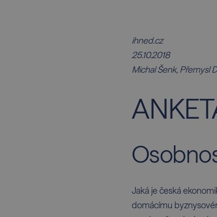
ihned.cz
25.10.2018
Michal Šenk, Přemysl 
ANKET
Osobnos
Jaká je česká ekonomik
domácímu byznysovému