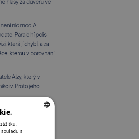
lné hlasy za důvěru ve
není nic moc. A
datel Paralelní polis
 která jí chybí, a za
áce, kterou v porovnání
tele Alzy, který v
koliv. Proto jeho
kie.
CZECH
zážitku.
 souladu s
ENGLISH