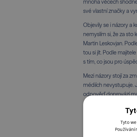
mnoha věcech shodne. R
své vlastní značky a v
Objevily se i názory a
nemyslím si, že za sto 
Martin Leskovjan. Podle
tou si jít. Podle majit
s tím, co jsou pro úspě
Mezi názory stojí za zm
médiích nevystupuje. J
odpověď doprovází mas
Tyt
Igor Fait
Tyto we
Používání