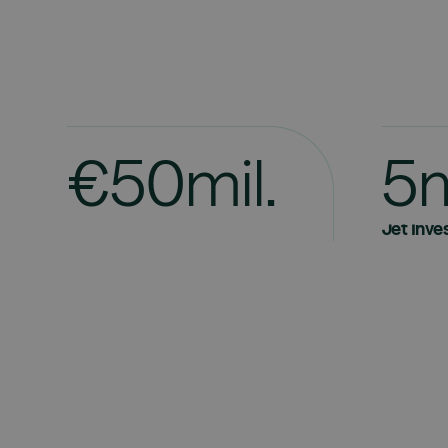
€
5
0
m
i
l
.
5
cílová velikost fondu
vstupní 
Jet Inv