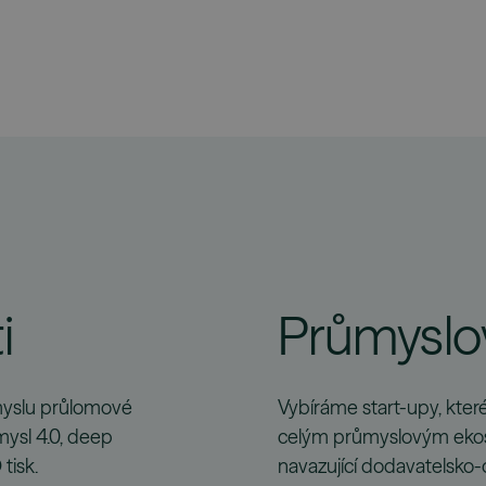
i
Průmyslo
ůmyslu průlomové
Vybíráme start-upy, kter
ůmysl 4.0, deep
celým průmyslovým eko
tisk.
navazující dodavatelsko-