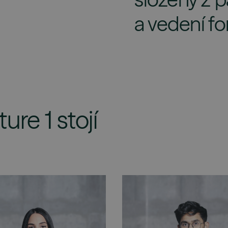
a vedení f
re 1 stojí