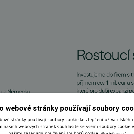
Rostoucí 
Investujeme do firem s 
příjmem cca 1 mil. eur a
které pro další expanzi p
ku a Německu.
í a špičkovým
o webové stránky používají soubory coo
 globálním
bové stránky používají soubory cookie ke zlepšení uživatelského 
m našich webových stránek souhlasíte se všemi soubory cookie v
našimi zásadami používání souborů cookie.
Více informací