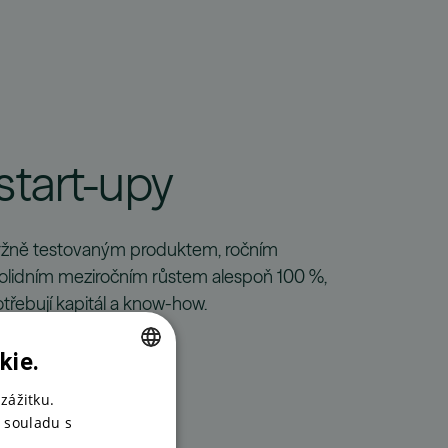
start-upy
tržně testovaným produktem, ročním
 solidním meziročním růstem alespoň 100 %,
otřebují kapitál a know-how.
kie.
CZECH
zážitku.
 souladu s
ENGLISH