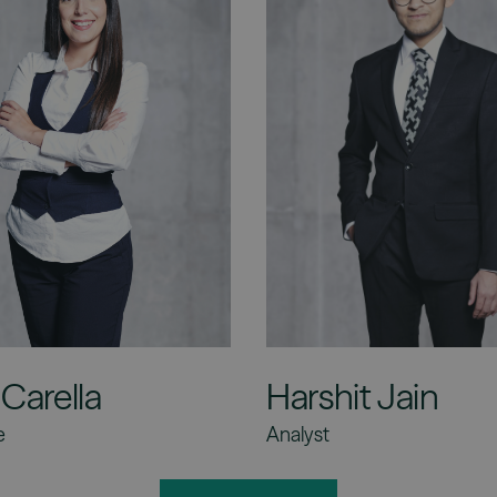
 Carella
Harshit Jain
e
Analyst