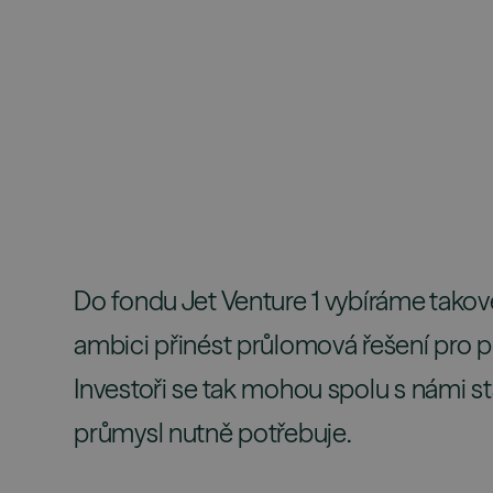
p. a.
20
Disclaimer: U
výnosnost př
výkonnosti fo
nezaručuje b
Do fondu Jet Venture 1 vybíráme takové
Cílová návratnost
ambici přinést průlomová řešení pro prů
Investoři se tak mohou spolu s námi st
průmysl nutně potřebuje.