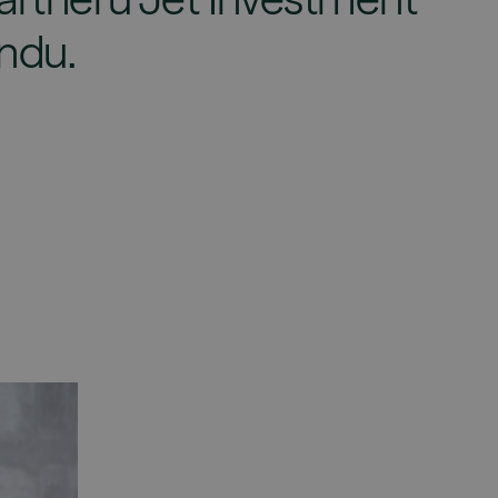
ondu.