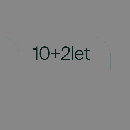
1
0
+
2
l
e
t
investiční horizont fondu