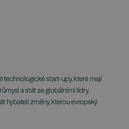
%
vedená cílová
edstavuje odhad
ndu, který
udoucí výnos.
 technologické start-upy, které mají
mysl a stát se globálními lídry.
át hybateli změny, kterou evropský