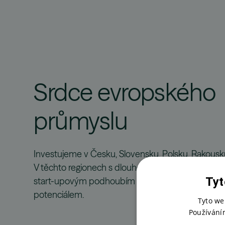
Srdce evropského
průmyslu
Investujeme v Česku, Slovensku, Polsku, Rakous
V těchto regionech s dlouhou průmyslovou tradic
Tyt
start-upovým podhoubím hledáme společnosti s
potenciálem.
Tyto we
Používání