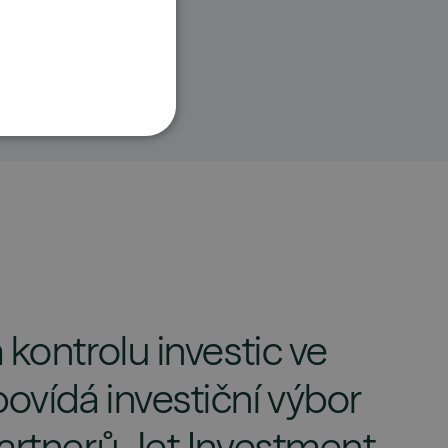
POLSKI
 kontrolu investic ve
ovídá investiční výbor
partnerů Jet Investment