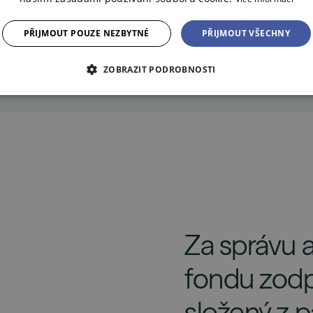
PŘIJMOUT POUZE NEZBYTNÉ
PŘIJMOUT VŠECHNY
ZOBRAZIT PODROBNOSTI
Za správu a
fondu zodp
složený z 