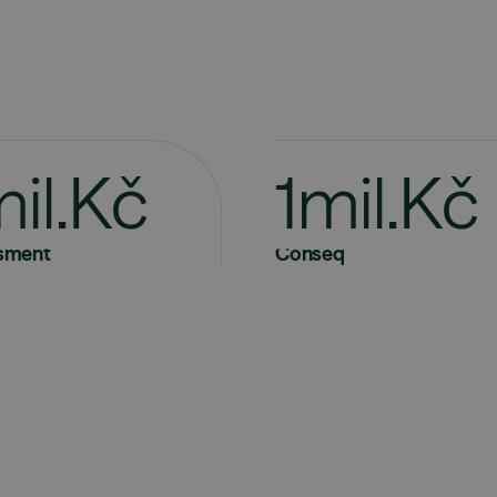
m
i
l
.
K
č
1
m
i
l
.
K
č
investice skrze
vstupní investice skrze
esment
Conseq