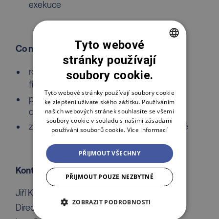
exekuce
Tyto webové
Co nabízíme:
stránky používají
CZECH
roli s reálným dopadem na fungování celé
soubory cookie.
ENGLISH
firmy
POLSKI
Tyto webové stránky používají soubory cookie
prostor nastavit provoz tak, aby byl
ke zlepšení uživatelského zážitku. Používáním
dlouhodobě udržitelný a škálovatelný
našich webových stránek souhlasíte se všemi
soubory cookie v souladu s našimi zásadami
zapojení do dalšího růstu a rozvoje celé sítě
používání souborů cookie.
Více informací
PŘIJMOUT VŠECHNY
Kontakt:
PŘIJMOUT POUZE NEZBYTNÉ
Jiří Kroc
ZOBRAZIT PODROBNOSTI
Director | Investment Project